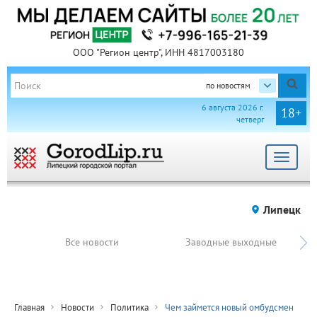
ООО "Регион центр", ИНН 4817003180
по новостям
6 августа 2026 г.
18+
четверг
Toggle
navigat
Липецк
Все новости
Заводные выходные
Главная
Новости
Политика
Чем займется новый омбудсмен