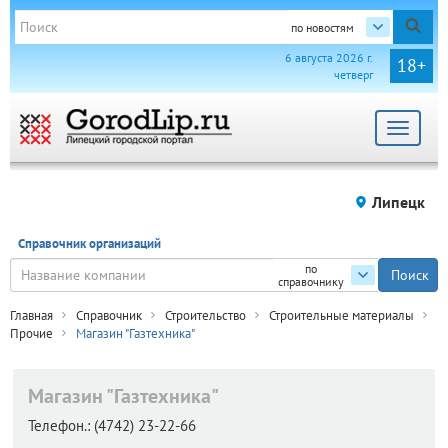
по новостям
6 августа 2026 г.
18+
четверг
Toggle
navigat
Липецк
Справочник организаций
по
справочнику
Главная
Справочник
Строительство
Строительные материалы
Прочие
Магазин "Газтехника"
Магазин "Газтехника"
Телефон.:
(4742) 23-22-66