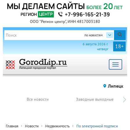
ООО "Регион центр", ИНН 4817003180
по новостям
6 августа 2026 г.
18+
четверг
Toggle
navigat
Липецк
Все новости
Заводные выходные
Главная
Новости
Недвижимость
По электронной подписи