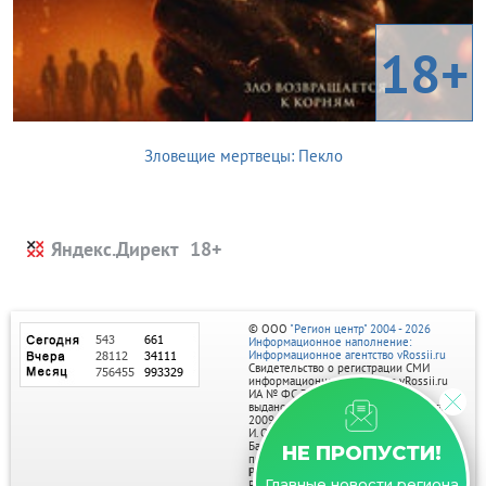
18+
Зловещие мертвецы: Пекло
Яндекс.Директ
© ООО
"Регион центр" 2004 - 2026
Информационное наполнение:
Информационное агентство vRossii.ru
Свидетельство о регистрации СМИ
информационного агентства vRossii.ru
ИА № ФС 77‑35502
выдано РОСКОМНАДЗОРом 04 марта
2009г.
И. О. Главного редактора Нарыков А. Н.
Баннеры на портале размещаются на
НЕ ПРОПУСТИ!
правах рекламы.
Реклама на портале:
Главные новости региона
Рекламное агентство "Умный маркетинг"