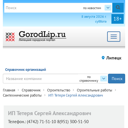
по новостям
8 августа 2026 г.
18+
суббота
Toggle
navigat
Липецк
Справочник организаций
по
справочнику
Главная
Справочник
Строительство
Строительные работы
Сантехнические работы
ИП Тетеря Сергей Александрович
ИП Тетеря Сергей Александрович
Телефон.:
(4742) 71-51-10 8(951) 300-51-50