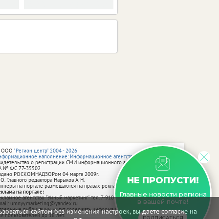
 ООО
"Регион центр" 2004 - 2026
нформационное наполнение: Информационное агентство vRossii.ru
видетельство о регистрации СМИ информационного агентства vRossii.ru
А № ФС 77‑35502
ыдано РОСКОМНАДЗОРом 04 марта 2009г.
НЕ ПРОПУСТИ!
 О. Главного редактора Нарыков А. Н.
аннеры на портале размещаются на правах рекламы.
еклама на портале:
Главные новости региона
екламное агентство "Умный маркетинг" тел. 7-910-267-70-40,
в вашей почте!
mail: umnyy.marketing@yandex.ru
тдельные публикации могут содержать информацию, не предназначенную
зоваться сайтом без изменения настроек, вы даете согласие на
ля пользователей до 18 лет.
ПОДПИСАТЬСЯ