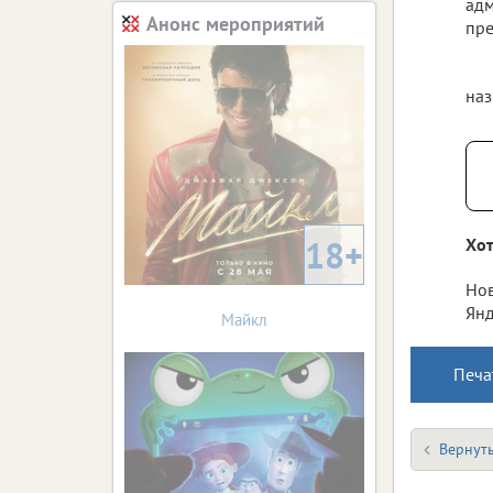
адм
Анонс мероприятий
пре
наз
18+
Хот
Нов
Янд
Майкл
Печа
Вернуть