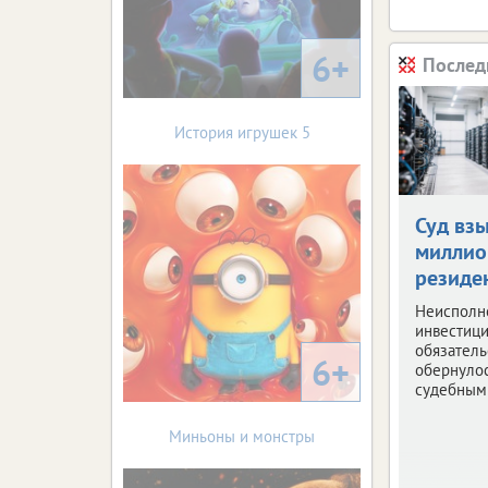
6+
Послед
История игрушек 5
Суд вз
миллио
резиде
Неисполн
инвестиц
обязатель
6+
обернуло
судебным
Миньоны и монстры