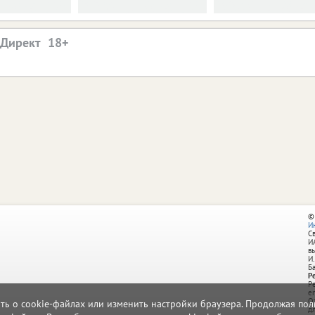
.Директ
©
И
С
И
в
И.
Б
Р
Р
e
О
ать о cookie-файлах или изменить настройки браузера. Продолжая поль
д