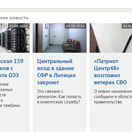
ние новости
05.08.2026
05.08.2026
04.0
ыскал 159
Центральный
«Патриот
нов с
вход в здание
Центр48»
нта ОЭЗ
СФР в Липецке
возглавил
закроют
ветеран СВО
ение
ионных
Это связано с
О новом назначени
ств
ремонтом. Как попасть
сообщили в област
сь
в клиентскую службу?
правительстве.
и тяжбами.