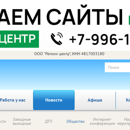
ООО "Регион центр", ИНН 4817003180
Работа у нас
Новости
Афиша
К
Заводные
Интернет-
На
сти
ДТП
Общество
выходные
конференция
мероп