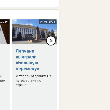
8.2026
04.08.2026
04.08.2026
Липчане
Пенсии
выиграли
работающих
«Большую
липчан выросли
перемену»
с 1 августа
и
И теперь отправятся в
Перерасчет затронул
ном
путешествие по
более 76 тысяч
стране.
человек.