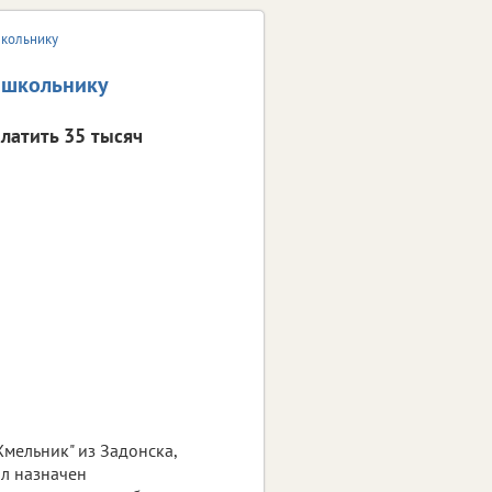
школьнику
 школьнику
платить 35 тысяч
Хмельник" из Задонска,
ыл назначен