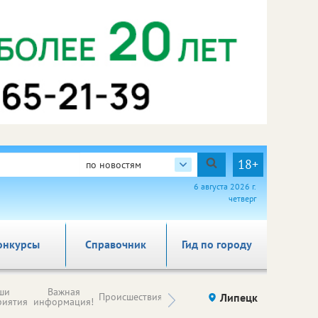
18+
по новостям
6 августа 2026 г.
четверг
онкурсы
Справочник
Гид по городу
Новости
ши
Важная
Происшествия
Здоровье
Липецк
компаний (на
риятия
информация!
правах
рекламы)