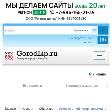
ООО "Регион центр", ИНН 4817003180
по новостям
6 августа 2026 г.
18+
четверг
Toggle
navigat
Липецк
Все новости
Заводные выходные
Главная
Новости
Общество
С многодетной матери незаконно