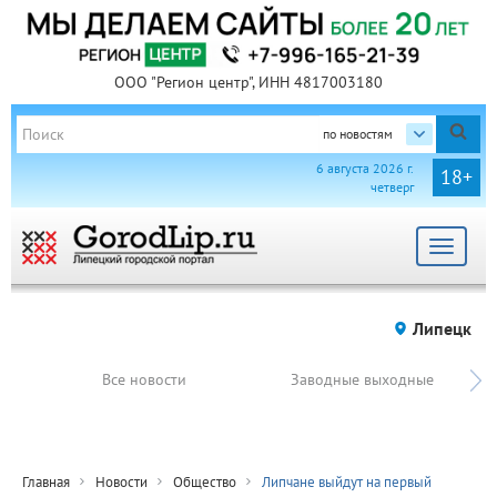
ООО "Регион центр", ИНН 4817003180
по новостям
6 августа 2026 г.
18+
четверг
Toggle
navigat
Липецк
Все новости
Заводные выходные
Главная
Новости
Общество
Липчане выйдут на первый