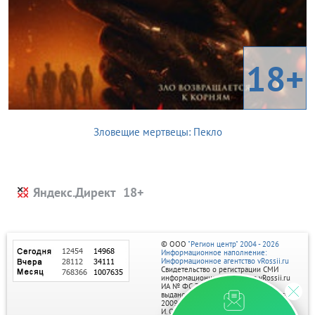
18+
Зловещие мертвецы: Пекло
Яндекс.Директ
© ООО
"Регион центр" 2004 - 2026
Информационное наполнение:
Информационное агентство vRossii.ru
Свидетельство о регистрации СМИ
информационного агентства vRossii.ru
ИА № ФС 77‑35502
выдано РОСКОМНАДЗОРом 04 марта
2009г.
И. О. Главного редактора Нарыков А. Н.