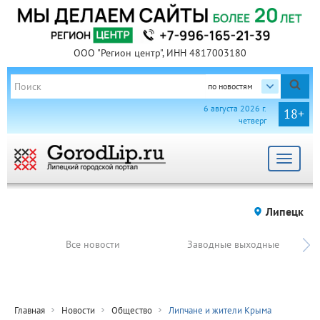
ООО "Регион центр", ИНН 4817003180
по новостям
6 августа 2026 г.
18+
четверг
Toggle
navigat
Липецк
Все новости
Заводные выходные
Главная
Новости
Общество
Липчане и жители Крыма