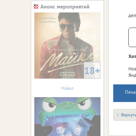
Анонс мероприятий
дел
Хот
18+
Нов
Янд
Майкл
Печа
Вернуть