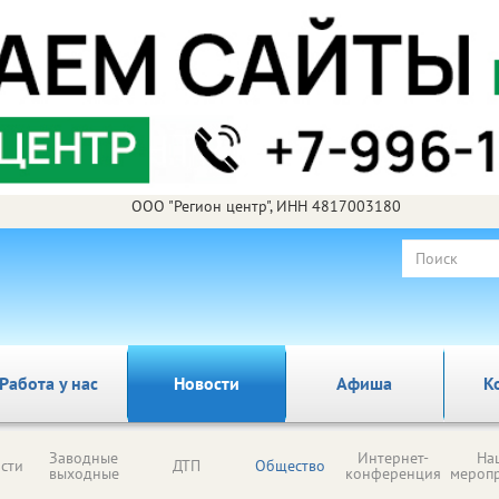
ООО "Регион центр", ИНН 4817003180
Работа у нас
Новости
Афиша
К
Заводные
Интернет-
На
сти
ДТП
Общество
выходные
конференция
мероп