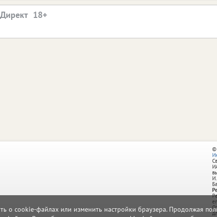
.Директ
©
И
С
И
в
И.
Б
Р
Р
e
О
ать о cookie-файлах или изменить настройки браузера. Продолжая поль
д