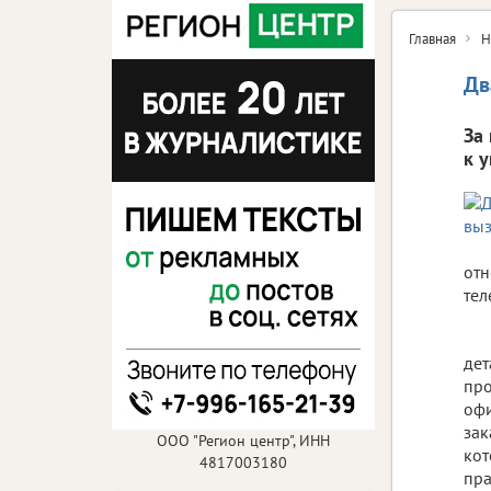
Главная
Н
Дв
За
к 
отн
тел
дет
про
офи
зак
ООО "Регион центр", ИНН
кот
4817003180
пра