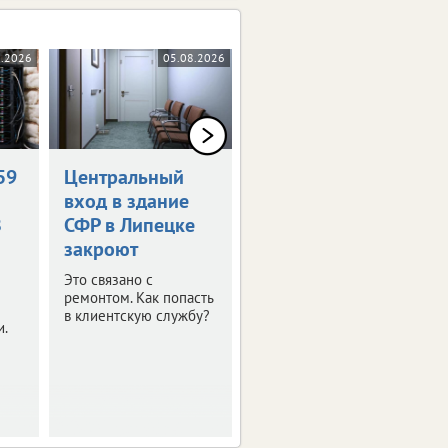
8.2026
05.08.2026
04.08.2026
59
Центральный
«Патриот
вход в здание
Центр48»
З
СФР в Липецке
возглавил
закроют
ветеран СВО
Это связано с
О новом назначении
ремонтом. Как попасть
сообщили в областном
в клиентскую службу?
правительстве.
и.