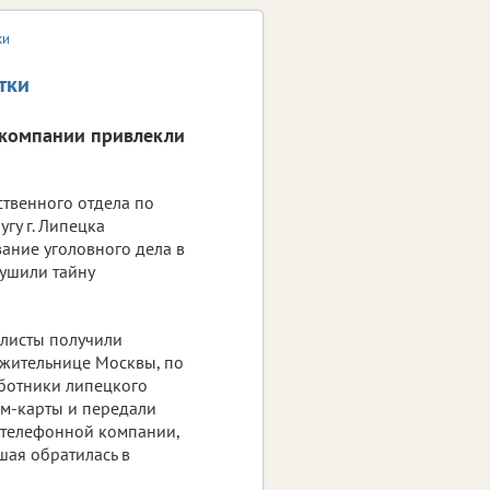
ки
тки
 компании привлекли
ственного отдела по
гу г. Липецка
ание уголовного дела в
ушили тайну
алисты получили
жительнице Москвы, по
аботники липецкого
им-карты и передали
 телефонной компании,
шая обратилась в