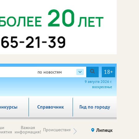
18+
по новостям
9 августа 2026 г.
воскресенье
онкурсы
Справочник
Гид по городу
Новости
ши
Важная
Происшествия
Здоровье
Липецк
компаний (на
риятия
информация!
правах
рекламы)