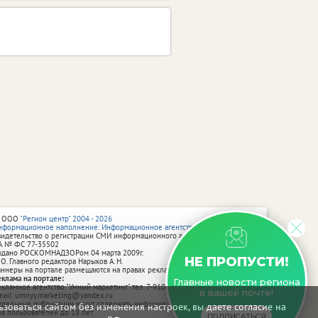
 ООО
"Регион центр" 2004 - 2026
нформационное наполнение: Информационное агентство vRossii.ru
видетельство о регистрации СМИ информационного агентства vRossii.ru
А № ФС 77‑35502
ыдано РОСКОМНАДЗОРом 04 марта 2009г.
НЕ ПРОПУСТИ!
 О. Главного редактора Нарыков А. Н.
аннеры на портале размещаются на правах рекламы.
еклама на портале:
Главные новости региона
екламное агентство "Умный маркетинг" тел. 7-910-267-70-40,
в вашей почте!
mail: umnyy.marketing@yandex.ru
тдельные публикации могут содержать информацию, не предназначенную
зоваться сайтом без изменения настроек, вы даете согласие на
ля пользователей до 18 лет.
ПОДПИСАТЬСЯ