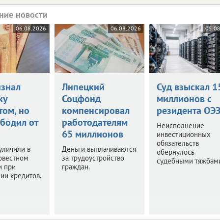
ние новости
06.08.2026
06.08.2026
05.0
изнал
Липецкий
Суд взыскал 1
ку
Соцфонд
миллионов с
том, но
компенсировал
резидента ОЭ
ободил от
работодателям
Неисполнение
65 миллионов
инвестиционных
обязательств
уличили в
Деньги выплачиваются
обернулось
овестном
за трудоустройство
судебными тяжбам
и при
граждан.
ии кредитов.