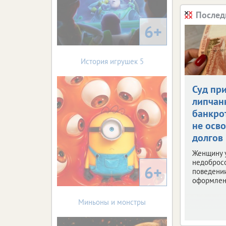
Послед
6+
История игрушек 5
Суд пр
липчан
банкро
не осв
долгов
Женщину 
недоброс
6+
поведени
оформлен
Миньоны и монстры