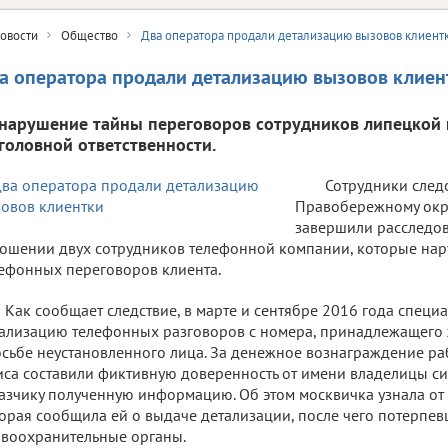
овости
Общество
Два оператора продали детализацию вызовов клиент
а оператора продали детализацию вызовов клиен
 нарушение тайны переговоров сотрудников липецкой
уголовной ответственности.
Сотрудники след
Правобережному окру
завершили расследов
ошении двух сотрудников телефонной компании, которые нар
ефонных переговоров клиента.
Как сообщает следствие, в марте и сентябре 2016 года специ
ализацию телефонных разговоров с номера, принадлежащего 
сьбе неустановленного лица. За денежное вознаграждение р
са составили фиктивную доверенность от имени владелицы с
азчику полученную информацию. Об этом москвичка узнала от
орая сообщила ей о выдаче детализации, после чего потерпев
воохранительные органы.