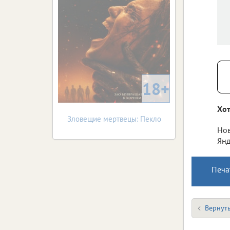
18+
Хот
Зловещие мертвецы: Пекло
Нов
Янд
Печа
Вернуть