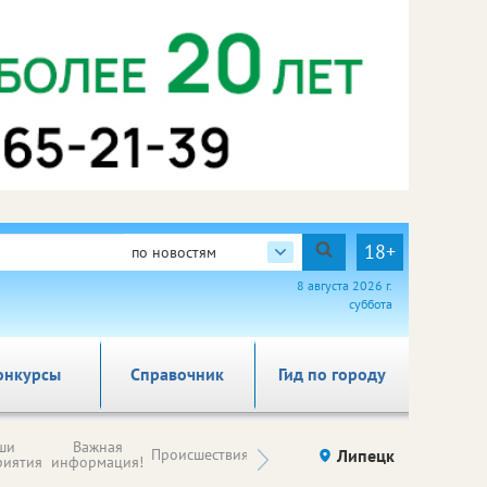
18+
по новостям
8 августа 2026 г.
суббота
онкурсы
Справочник
Гид по городу
Новости
ши
Важная
Происшествия
Здоровье
Липецк
компаний (на
риятия
информация!
правах
рекламы)