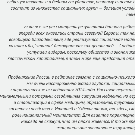
себя чувствовать и в бедном государстве, поэтому счастье 
состоит из множества социальных групп — большая условно
тем
Если все же рассмотреть результаты данного рейти
впереди всех оказались страны северной Европы, так н
всеобщего благоденствия, где реализуется социальная моде
казалось бы, "эталон" демократических ценностей — Соед
уступили лидерам, поскольку общество и экономик
классическом капитализме, в этом мире еще предстоит отв
Продвижение России в рейтинге связано с социально-психо
мы очень настороженно ждали глубокий социальный 
социологические исследования 2014 года. Россияне пережили
минимальными потерями, сегодняшняя ситуация медленно, но ве
и стабилизации в сфере медицины, образования, трудовых
касается соседства с Италией и Узбекистаном, то здесь, ско
роль национальный менталитет. Для азиатов характерно 
никогда не скажут, что им плохо живется. В то же вр
эмоциональное восприятие окружающ