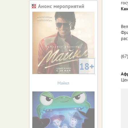
гос
Анонс мероприятий
Кан
Вел
Фра
рас
(67
18+
Аф
Цен
Майкл