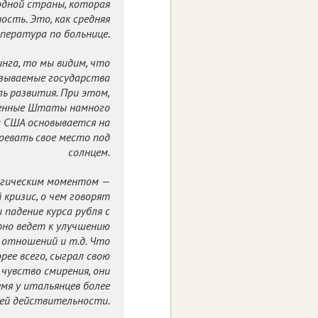
одной страны, которая
сть. Это, как средняя
пература по больнице.
нга, то мы видим, что
азываемые государства
ль развития. При этом,
иненные Штаты намного
а США основывается на
оевать свое место под
солнцем.
логическим моментом —
кризис, о чем говорят
 падение курса рубля с
рно ведет к улучшению
 отношений и т.д. Что
рее всего, сыграл свою
чувство смирения, они
емя у итальянцев более
ей действительности.