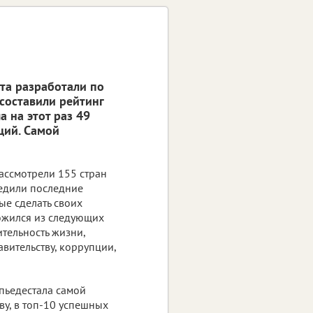
та разработали по
 составили рейтинг
 на этот раз 49
ций. Самой
ассмотрели 155 стран
ледили последние
ые сделать своих
ложился из следующих
тельность жизни,
вительству, коррупции,
 пьедестала самой
ову, в топ-10 успешных