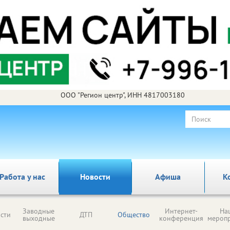
ООО "Регион центр", ИНН 4817003180
Работа у нас
Новости
Афиша
К
Заводные
Интернет-
На
сти
ДТП
Общество
выходные
конференция
мероп