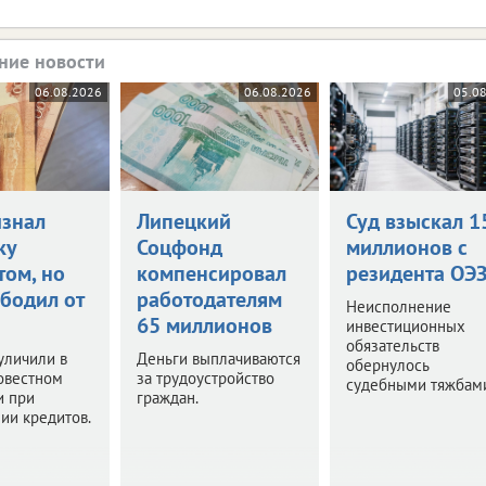
ние новости
06.08.2026
06.08.2026
05.0
изнал
Липецкий
Суд взыскал 1
ку
Соцфонд
миллионов с
том, но
компенсировал
резидента ОЭ
ободил от
работодателям
Неисполнение
65 миллионов
инвестиционных
обязательств
уличили в
Деньги выплачиваются
обернулось
овестном
за трудоустройство
судебными тяжбам
и при
граждан.
ии кредитов.