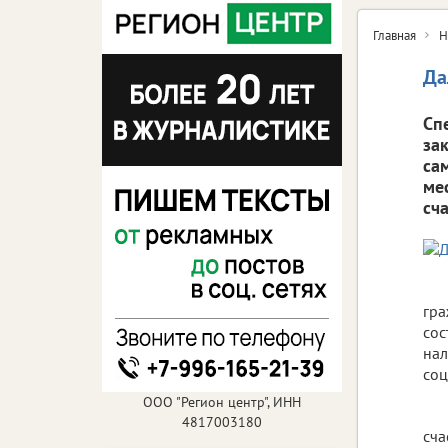
Главная
Н
Да
Сп
за
са
ме
сч
гра
сос
нал
соц
ООО "Регион центр", ИНН
4817003180
сча