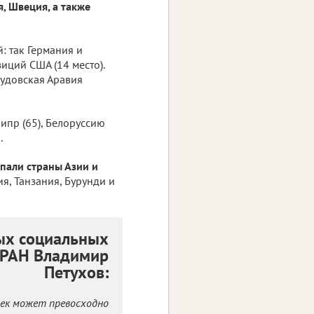
, Швеция, а также
: так Германия и
иций США (14 место).
аудовская Аравия
ипр (65), Белоруссию
.
пали страны Азии и
я, Танзания, Бурунди и
ых социальных
и РАН Владимир
Петухов:
век может превосходно