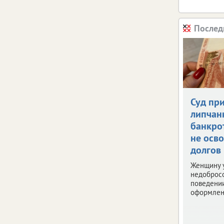
Послед
Суд пр
липчан
банкро
не осв
долгов
Женщину 
недоброс
поведени
оформлен