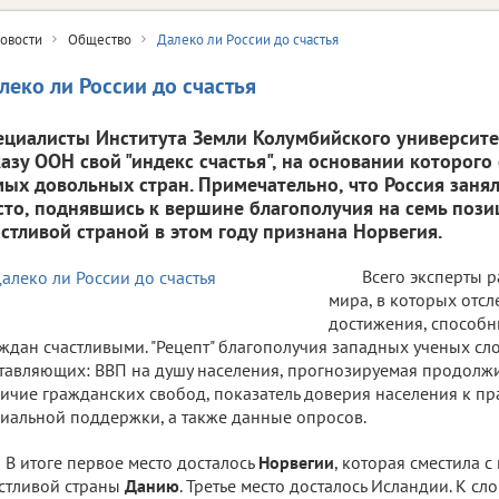
овости
Общество
Далеко ли России до счастья
леко ли России до счастья
ециалисты Института Земли Колумбийского университе
казу ООН свой "индекс счастья", на основании которого
мых довольных стран. Примечательно, что Россия заняла
сто, поднявшись к вершине благополучия на семь пози
астливой страной в этом году признана Норвегия.
Всего эксперты р
мира, в которых отс
достижения, способн
ждан счастливыми. "Рецепт" благополучия западных ученых с
тавляющих: ВВП на душу населения, прогнозируемая продолжи
ичие гражданских свобод, показатель доверия населения к пра
иальной поддержки, а также данные опросов.
В итоге первое место досталось
Норвегии
, которая сместила с
стливой страны
Данию
. Третье место досталось Исландии. К сл