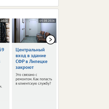
8.2026
05.08.2026
04.08.2026
59
Центральный
«Патриот
вход в здание
Центр48»
З
СФР в Липецке
возглавил
закроют
ветеран СВО
Это связано с
О новом назначении
ремонтом. Как попасть
сообщили в областном
в клиентскую службу?
правительстве.
и.