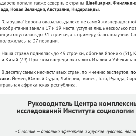
ударств попали также северные страны
Швейцария, Финляндия
ада, Новая Зеландия, Австралия, Нидерланды.
"Старушка" Европа оказалась далеко не самой жизнерадостной
икобритания заняли 17 и 19 места, уступив лишь несколько поз
нция опустилась до 31 строчки, а к примеру, благополучная С
положилась на 37 позиции.
Наша страна поднялась до 49 строчки, обогнав Японию (51), К
) и Китай (79). При этом впереди оказались Италия и Узбекистан
В десятку самых несчастливых стран, по мнению экспертов,
по
рики:
Йемен, Южный Судан, Либерия, Гвинея, Того, Руанда, Сири
тральная африканская республика.
Руководитель Центра комплексн
исследований Института социологи
-
Счастье — довольно эфемерное и хрупкое чувство. Чело