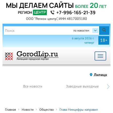
ООО "Регион центр", ИНН 4817003180
по новостям
6 августа 2026 г.
18+
четверг
Toggle
navigat
Липецк
Все новости
Заводные выходные
Главная
Новости
Общество
Глава Минцифры направил