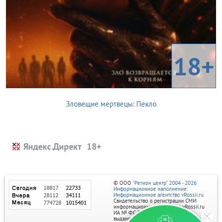
18+
Зловещие мертвецы: Пекло
Яндекс.Директ
© ООО
"Регион центр" 2004 - 2026
Информационное наполнение:
Информационное агентство vRossii.ru
Свидетельство о регистрации СМИ
информационного агентства vRossii.ru
ИА № ФС 77‑35502
выдано РОСКОМНАДЗОРом 04 марта