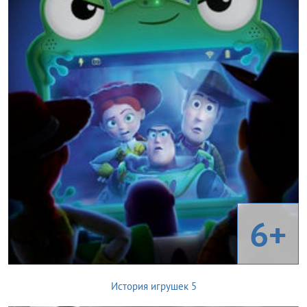
6+
История игрушек 5