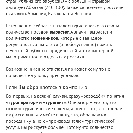
стран «ближнего зарубежья» с большим отрывом
лидирует Абхазия (740 300). Также «в почёте» у россиян
оказались Армения, Казахстан и Эстония.
Естественно, сейчас, с началом туристического сезона,
количество поездок
вырастет
. А значит, вырастет и
количество
мошенников
, которые с завидной
регулярностью пытаются (и небезуспешно) нажить
нечестный рубль на юридической и компьютерной
малограмотности отдельных россиян.
Возможно, именно эта статья поможет кому-то не
попасться на удочку преступников.
Если Вы обращаетесь в компанию
Во-первых, на всякий случай, сразу «разведём» понятия
«туроператор»
и
«турагент»
. Оператор – это тот, кто
готовит туристические пакеты, а агент – тот, кто продаёт
их (всего лишь). Имейте в виду, что, обращаясь к
посреднику, а не к «производителю» туристической
услуги, Вы рискуете больше. Потому что количество