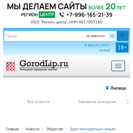
ООО "Регион центр", ИНН 4817003180
по новостям
6 августа 2026 г.
18+
четверг
Toggle
navigat
Липецк
Все новости
Заводные выходные
Главная
Новости
Общество
Двум многодетным семьям