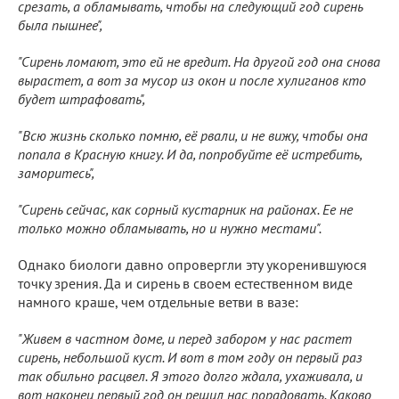
срезать, а обламывать, чтобы на следующий год сирень
была пышнее",
"Сирень ломают, это ей не вредит. На другой год она снова
вырастет, а вот за мусор из окон и после хулиганов кто
будет штрафовать",
"Всю жизнь сколько помню, её рвали, и не вижу, чтобы она
попала в Красную книгу. И да, попробуйте её истребить,
заморитесь",
"Сирень сейчас, как сорный кустарник на районах. Ее не
только можно обламывать, но и нужно местами".
Однако биологи давно опровергли эту укоренившуюся
точку зрения. Да и сирень в своем естественном виде
намного краше, чем отдельные ветви в вазе:
"Живем в частном доме, и перед забором у нас растет
сирень, небольшой куст. И вот в том году он первый раз
так обильно расцвел. Я этого долго ждала, ухаживала, и
вот наконец первый год он решил нас порадовать. Каково