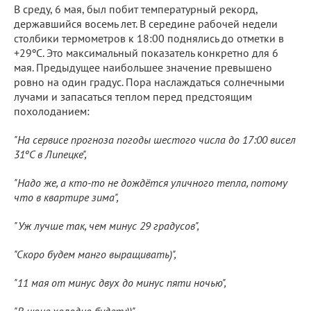
В среду, 6 мая, был побит температурный рекорд,
державшийся восемь лет. В середине рабочей недели
столбики термометров к 18:00 поднялись до отметки в
+29ºС. Это максимальный показатель конкретно для 6
мая. Предыдущее наибольшее значение превышено
ровно на один градус. Пора наслаждаться солнечными
лучами и запасаться теплом перед предстоящим
похолоданием:
"На сервисе прогноза погоды шестого числа до 17:00 висел
31ºС в Липецке",
"Надо же, а кто-то не дождётся уличного тепла, потому
что в квартире зима",
"Уж лучше так, чем минус 29 градусов",
"Скоро будем манго выращивать)",
"11 мая от минус двух до минус пяти ночью",
"В июне холодно будет:))",