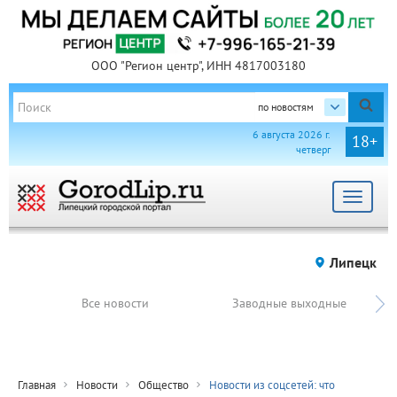
ООО "Регион центр", ИНН 4817003180
по новостям
6 августа 2026 г.
18+
четверг
Toggle
navigat
Липецк
Все новости
Заводные выходные
Главная
Новости
Общество
Новости из соцсетей: что