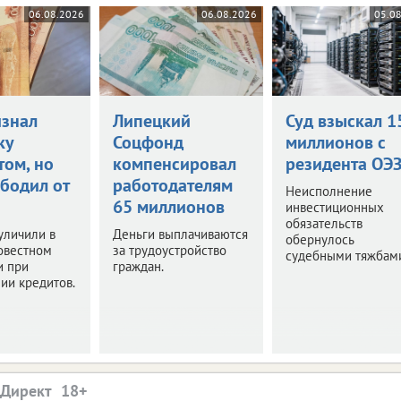
06.08.2026
06.08.2026
05.0
изнал
Липецкий
Суд взыскал 1
ку
Соцфонд
миллионов с
том, но
компенсировал
резидента ОЭ
ободил от
работодателям
Неисполнение
65 миллионов
инвестиционных
обязательств
уличили в
Деньги выплачиваются
обернулось
овестном
за трудоустройство
судебными тяжбам
и при
граждан.
ии кредитов.
.Директ