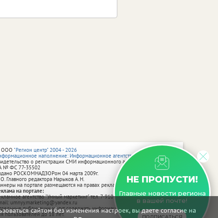
 ООО
"Регион центр" 2004 - 2026
нформационное наполнение: Информационное агентство vRossii.ru
видетельство о регистрации СМИ информационного агентства vRossii.ru
А № ФС 77‑35502
ыдано РОСКОМНАДЗОРом 04 марта 2009г.
НЕ ПРОПУСТИ!
 О. Главного редактора Нарыков А. Н.
аннеры на портале размещаются на правах рекламы.
еклама на портале:
Главные новости региона
екламное агентство "Умный маркетинг" тел. 7-910-267-70-40,
в вашей почте!
mail: umnyy.marketing@yandex.ru
тдельные публикации могут содержать информацию, не предназначенную
зоваться сайтом без изменения настроек, вы даете согласие на
ля пользователей до 18 лет.
ПОДПИСАТЬСЯ