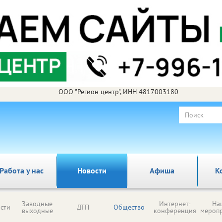
ООО "Регион центр", ИНН 4817003180
Работа у нас
Новости
Афиша
К
Заводные
Интернет-
На
сти
ДТП
Общество
выходные
конференция
мероп