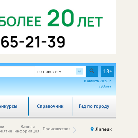
18+
по новостям
8 августа 2026 г.
суббота
онкурсы
Справочник
Гид по городу
Новости
ши
Важная
Происшествия
Здоровье
Липецк
компаний (на
риятия
информация!
правах
рекламы)