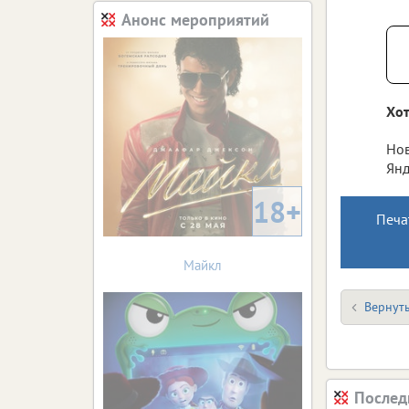
Анонс мероприятий
Хот
Нов
Янд
18+
Печа
Майкл
Вернуть
Послед