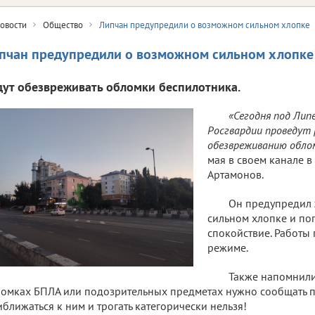
овости
Общество
Липчан предупредили о возможном сильном хлопке
пчан предупредили о возможном сильном хлопке
дут обезвреживать обломки беспилотника.
«Сегодня под Лип
Росгвардии проведут
обезвреживанию облом
мая в своем канале 
Артамонов.
Он предупредил
сильном хлопке и по
спокойствие. Работы
режиме.
Также напомнили
омках БПЛА или подозрительных предметах нужно сообщать п
ближаться к ним и трогать категорически нельзя!