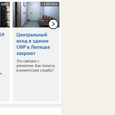
8.2026
05.08.2026
04.08.2026
59
Центральный
«Патриот
вход в здание
Центр48»
З
СФР в Липецке
возглавил
закроют
ветеран СВО
Это связано с
О новом назначении
ремонтом. Как попасть
сообщили в областном
в клиентскую службу?
правительстве.
и.