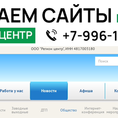
ООО "Регион центр", ИНН 4817003180
Работа у нас
Новости
Афиша
К
Заводные
Интернет-
На
сти
ДТП
Общество
выходные
конференция
мероп