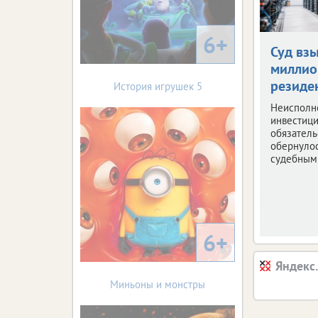
6+
Суд вз
миллио
резиде
История игрушек 5
Неисполн
инвестиц
обязатель
обернуло
судебным
6+
Яндекс
Миньоны и монстры