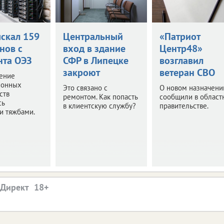
ыскал 159
Центральный
«Патриот
нов с
вход в здание
Центр48»
нта ОЭЗ
СФР в Липецке
возглавил
закроют
ветеран СВО
ение
ионных
Это связано с
О новом назначени
ств
ремонтом. Как попасть
сообщили в област
сь
в клиентскую службу?
правительстве.
и тяжбами.
.Директ