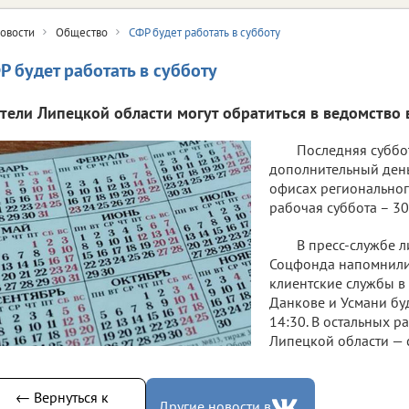
овости
Общество
СФР будет работать в субботу
Р будет работать в субботу
тели Липецкой области могут обратиться в ведомство 
Последняя суббо
дополнительный день
офисах регионально
рабочая суббота – 30
В пресс-службе 
Соцфонда напомнили, 
клиентские службы в 
Данкове и Усмани буд
14:30. В остальных р
Липецкой области — с
← Вернуться к
Другие новости в