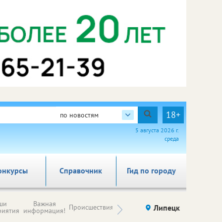
18+
по новостям
5 августа 2026 г.
среда
онкурсы
Справочник
Гид по городу
Новости
ши
Важная
Происшествия
Здоровье
Липецк
компаний (на
риятия
информация!
правах
рекламы)