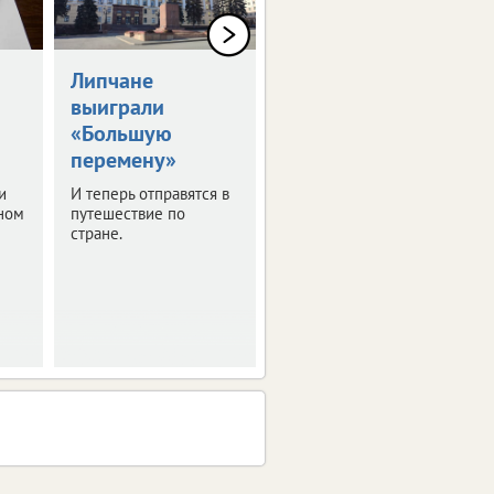
Липчане
Пенсии
выиграли
работающих
«Большую
липчан выросли
перемену»
с 1 августа
и
И теперь отправятся в
Перерасчет затронул
ном
путешествие по
более 76 тысяч
стране.
человек.