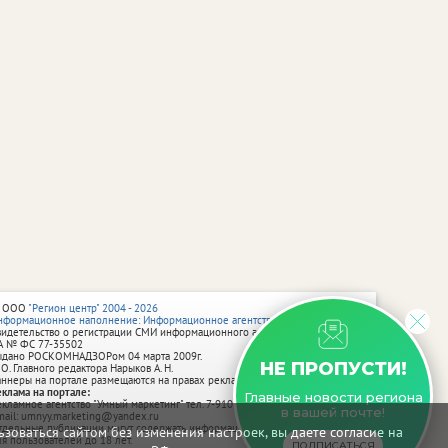
 ООО
"Регион центр" 2004 - 2026
нформационное наполнение: Информационное агентство vRossii.ru
видетельство о регистрации СМИ информационного агентства vRossii.ru
А № ФС 77‑35502
ыдано РОСКОМНАДЗОРом 04 марта 2009г.
НЕ ПРОПУСТИ!
 О. Главного редактора Нарыков А. Н.
аннеры на портале размещаются на правах рекламы.
еклама на портале:
Главные новости региона
екламное агентство "Умный маркетинг" тел. 7-910-267-70-40,
в вашей почте!
mail: umnyy.marketing@yandex.ru
тдельные публикации могут содержать информацию, не предназначенную
зоваться сайтом без изменения настроек, вы даете согласие на
ля пользователей до 18 лет.
ПОДПИСАТЬСЯ