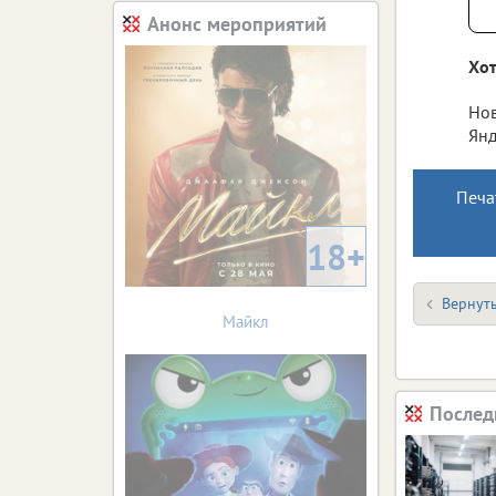
Анонс мероприятий
Хот
Нов
Янд
Печа
18+
Вернуть
Майкл
Послед