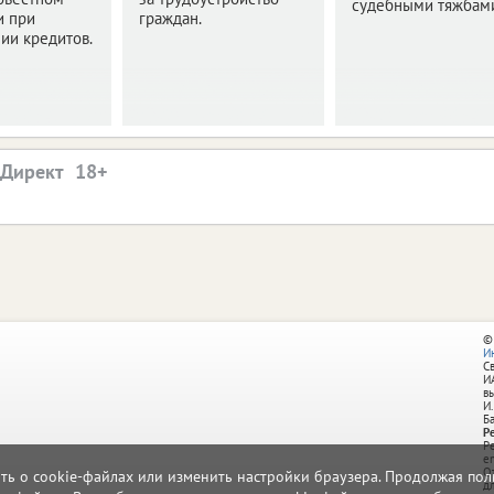
судебными тяжбам
и при
граждан.
ии кредитов.
.Директ
©
И
С
И
в
И.
Б
Р
Р
e
О
ать о cookie-файлах или изменить настройки браузера. Продолжая поль
д