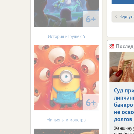
6+
Вернуть
История игрушек 5
Послед
Суд пр
липчан
6+
банкро
не осв
долгов
Миньоны и монстры
Женщину 
недоброс