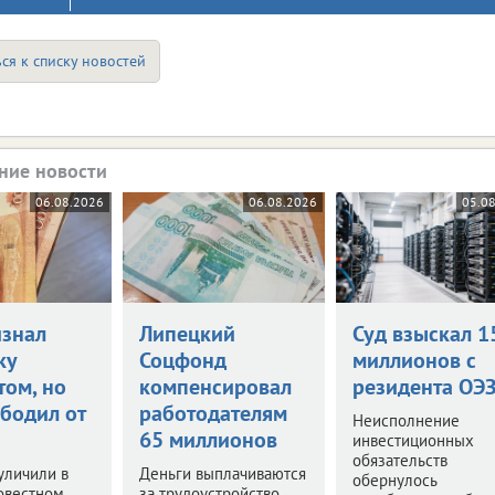
ся к списку новостей
ние новости
06.08.2026
06.08.2026
05.0
изнал
Липецкий
Суд взыскал 1
ку
Соцфонд
миллионов с
том, но
компенсировал
резидента ОЭ
ободил от
работодателям
Неисполнение
65 миллионов
инвестиционных
обязательств
уличили в
Деньги выплачиваются
обернулось
овестном
за трудоустройство