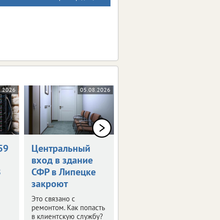
8.2026
05.08.2026
04.08.2026
59
Центральный
«Патриот
вход в здание
Центр48»
З
СФР в Липецке
возглавил
закроют
ветеран СВО
Это связано с
О новом назначении
ремонтом. Как попасть
сообщили в областном
в клиентскую службу?
правительстве.