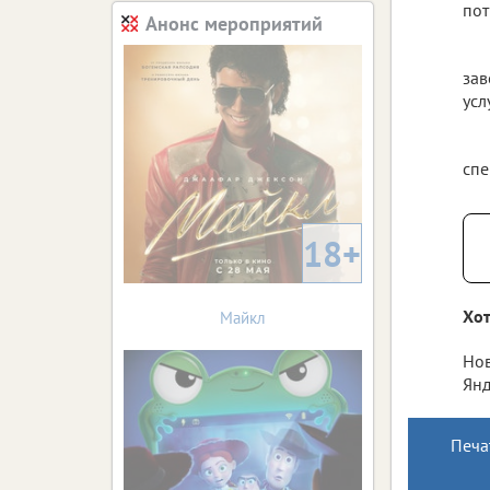
пот
Анонс мероприятий
зав
услу
спе
18+
Хот
Майкл
Нов
Янд
Печа