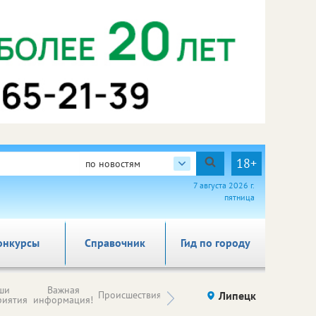
18+
по новостям
7 августа 2026 г.
пятница
онкурсы
Справочник
Гид по городу
Новости
ши
Важная
Происшествия
Здоровье
Липецк
компаний (на
риятия
информация!
правах
рекламы)