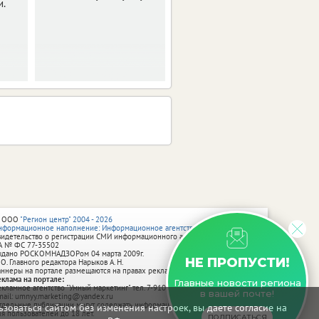
и.
 ООО
"Регион центр" 2004 - 2026
нформационное наполнение: Информационное агентство vRossii.ru
видетельство о регистрации СМИ информационного агентства vRossii.ru
А № ФС 77‑35502
ыдано РОСКОМНАДЗОРом 04 марта 2009г.
НЕ ПРОПУСТИ!
 О. Главного редактора Нарыков А. Н.
аннеры на портале размещаются на правах рекламы.
еклама на портале:
Главные новости региона
екламное агентство "Умный маркетинг" тел. 7-910-267-70-40,
в вашей почте!
mail: umnyy.marketing@yandex.ru
тдельные публикации могут содержать информацию, не предназначенную
зоваться сайтом без изменения настроек, вы даете согласие на
ля пользователей до 18 лет.
ПОДПИСАТЬСЯ