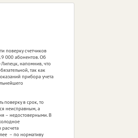
ти поверку счетчиков
9 000 абонентов. Об
-Липецк, напомнив, что
бязательной, так как
показаний прибора учета
альнейшего
ь поверку в срок, то
ься неисправным, а
я – недостоверными. В
 холодное
 расчета
лее – по нормативу