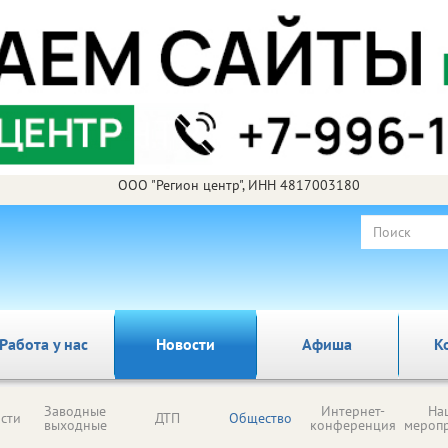
ООО "Регион центр", ИНН 4817003180
Работа у нас
Новости
Афиша
К
Заводные
Интернет-
На
сти
ДТП
Общество
выходные
конференция
мероп