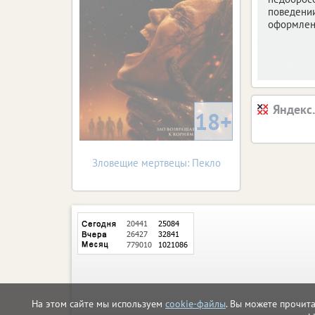
поведени
оформлен
Яндекс
18+
Зловещие мертвецы: Пекло
На этом сайте мы используем
cookie-файлы
. Вы можете прочит