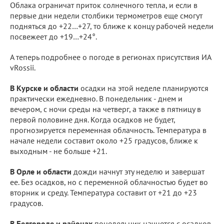
Облака ограничат приток солнечного тепла, и если в
первые дни недели столбики термометров еще смогут
подняться до +22…+27, то ближе к концу рабочей недели
посвежеет до +19…+24°.
А теперь подробнее о погоде в регионах присутствия ИА
vRossii.
В Курске и области
осадки на этой неделе планируются
практически ежедневно. В понедельник - днем и
вечером, с ночи среды на четверг, а также в пятницу в
первой половине дня. Когда осадков не будет,
прогнозируется переменная облачность. Температура в
начале недели составит около +25 градусов, ближе к
выходным - не больше +21.
В Орле и области
дожди начнут эту неделю и завершат
ее. Без осадков, но с переменной облачностью будет во
вторник и среду. Температура составит от +21 до +23
градусов.
В Белгороде и районах
понедельник начнется с осадков