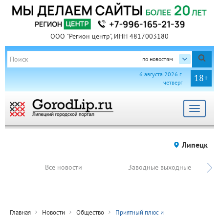
ООО "Регион центр", ИНН 4817003180
по новостям
6 августа 2026 г.
18+
четверг
Toggle
navigat
Липецк
Все новости
Заводные выходные
Главная
Новости
Общество
Приятный плюс и