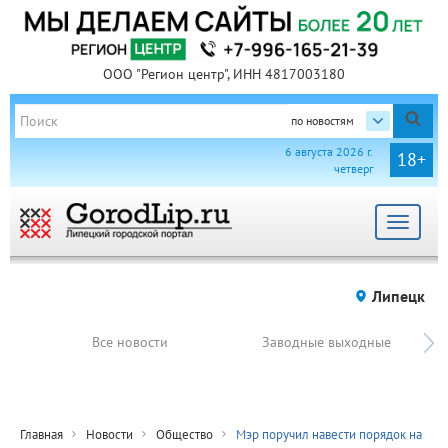
ООО "Регион центр", ИНН 4817003180
по новостям
6 августа 2026 г.
18+
четверг
Toggle
navigat
Липецк
Все новости
Заводные выходные
Главная
Новости
Общество
Мэр поручил навести порядок на