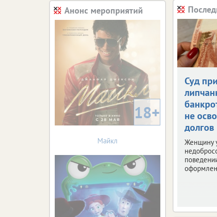
Послед
Анонс мероприятий
Суд пр
липчан
банкро
18+
не осв
долгов
Майкл
Женщину 
недоброс
поведени
оформлен