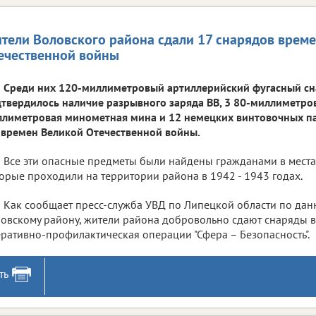
тели Воловского района сдали 17 снарядов врем
ечественной войны
Среди них 120-миллиметровый артиллерийский фугасный сн
твердилось наличие разрывного заряда ВВ, 3 80-миллиметров
лиметровая минометная мина и 12 немецких винтовочных па
времен Великой Отечественной войны.
Все эти опасные предметы были найдены гражданами в места
орые проходили на территории района в 1942 - 1943 годах.
Как сообщает пресс-служба УВД по Липецкой области по да
овскому району, жители района добровольно сдают снаряды в
ративно-профилактическая операции "Сфера – Безопасность".
ть