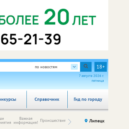
18+
по новостям
7 августа 2026 г.
пятница
онкурсы
Справочник
Гид по городу
Новости
ши
Важная
Происшествия
Здоровье
Липецк
компаний (на
риятия
информация!
правах
рекламы)