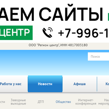
ООО "Регион центр", ИНН 4817003180
Работа у нас
Новости
Афиша
К
Заводные
Интернет-
На
сти
ДТП
Общество
выходные
конференция
мероп