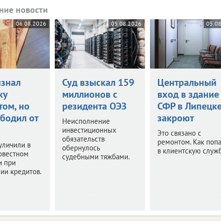
ние новости
06.08.2026
05.08.2026
05.0
изнал
Суд взыскал 159
Центральный
ку
миллионов с
вход в здание
том, но
резидента ОЭЗ
СФР в Липецк
ободил от
закроют
Неисполнение
инвестиционных
Это связано с
обязательств
ремонтом. Как попа
уличили в
обернулось
в клиентскую служ
овестном
судебными тяжбами.
и при
ии кредитов.