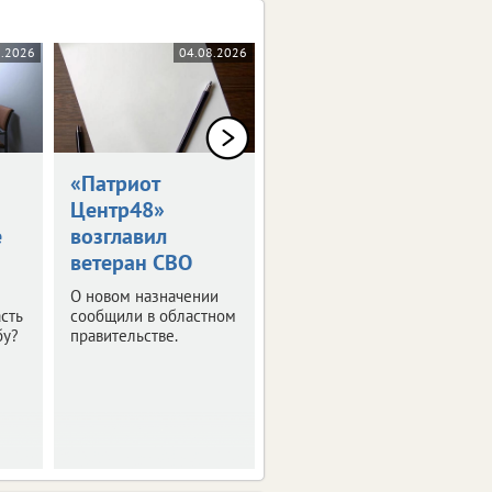
8.2026
04.08.2026
04.08.2026
«Патриот
Липчане
Центр48»
выиграли
е
возглавил
«Большую
ветеран СВО
перемену»
О новом назначении
И теперь отправятся в
сть
сообщили в областном
путешествие по
бу?
правительстве.
стране.