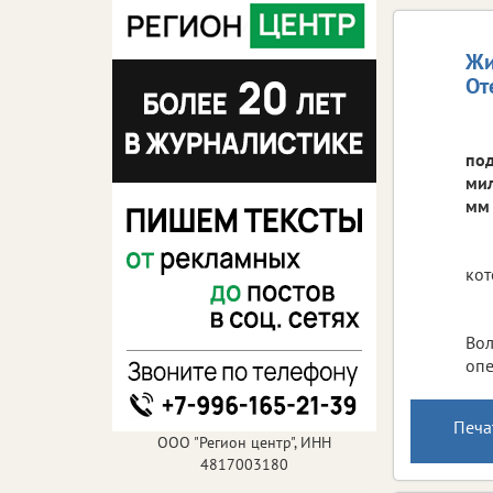
Жи
От
под
мил
мм 
кот
Вол
опе
Печа
ООО "Регион центр", ИНН
4817003180