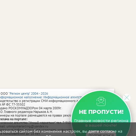
 ООО
"Регион центр" 2004 - 2026
нформационное наполнение: Информационное агентство vRossii.ru
видетельство о регистрации СМИ информационного агентства vRossii.ru
А № ФС 77‑35502
ыдано РОСКОМНАДЗОРом 04 марта 2009г.
НЕ ПРОПУСТИ!
 О. Главного редактора Нарыков А. Н.
аннеры на портале размещаются на правах рекламы.
еклама на портале:
Главные новости региона
екламное агентство "Умный маркетинг" тел. 7-910-267-70-40,
в вашей почте!
mail: umnyy.marketing@yandex.ru
тдельные публикации могут содержать информацию, не предназначенную
зоваться сайтом без изменения настроек, вы даете согласие на
ля пользователей до 18 лет.
ПОДПИСАТЬСЯ