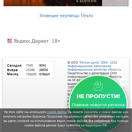
Зловещие мертвецы: Пекло
Яндекс.Директ
© ООО
"Регион центр" 2004 - 2026
Информационное наполнение:
Информационное агентство vRossii.ru
Свидетельство о регистрации СМИ
информационного агентства vRossii.ru
ИА № ФС 77‑35502
выдано РОСКОМНАДЗОРом 04 марта
2009г.
И. О. Главного редактора Нарыков А. Н.
Баннеры на портале размещаются на
НЕ ПРОПУСТИ!
правах рекламы.
Реклама на портале:
Главные новости региона
Рекламное агентство "Умный маркетинг"
тел. 7-910-267-70-40,
в вашей почте!
email: umnyy.marketing@yandex.ru
На этом сайте мы используем
cookie-файлы
. Вы можете прочитать о cookie-файлах или
Отдельные публикации могут содержать
изменить настройки браузера. Продолжая пользоваться сайтом без изменения настроек,
информацию, не предназначенную для
ПОДПИСАТЬСЯ
вы даете согласие на использование ваших cookie-файлов. Все собранные при помощи
пользователей до 18 лет.
cookie-файлов данные будут храниться на территории РФ.
Политика в отношении обработки
персональных данных