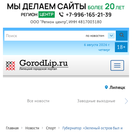
ООО "Регион центр", ИНН 4817003180
по новостям
6 августа 2026 г.
18+
четверг
Toggle
navigat
Липецк
Все новости
Заводные выходные
Главная
Новости
Спорт
Губернатор: «Зеленый остров был и