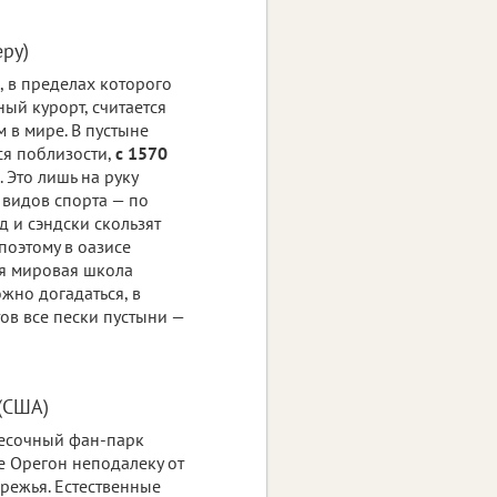
еру)
, в пределах которого
ый курорт, считается
 в мире. В пустыне
ся поблизости,
с 1570
. Это лишь на руку
видов спорта — по
д и сэндски скользят
поэтому в оазисе
я мировая школа
жно догадаться, в
ов все пески пустыни —
(США)
есочный фан-парк
е Орегон неподалеку от
режья. Естественные