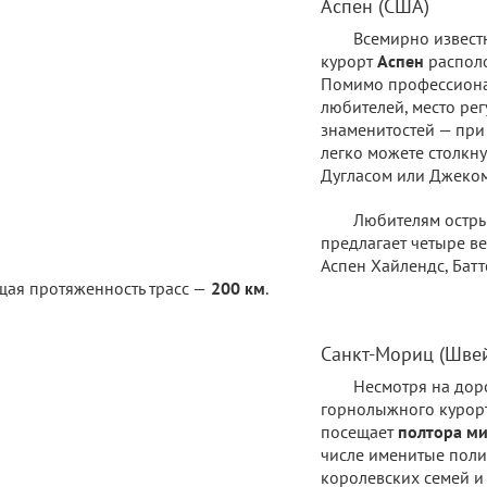
Аспен (США)
Всемирно извес
курорт
Аспен
располо
Помимо профессиона
любителей, место ре
знаменитостей — при
легко можете столкн
Дугласом или Джеко
Любителям остр
предлагает четыре в
Аспен Хайлендс, Батт
ая протяженность трасс —
200 км
.
Санкт-Мориц (Шве
Несмотря на дор
горнолыжного курорт
посещает
полтора ми
числе именитые поли
королевских семей и