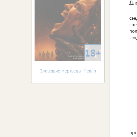
Дл
сэ
сне
пол
сэн
18+
Зловещие мертвецы: Пекло
орг