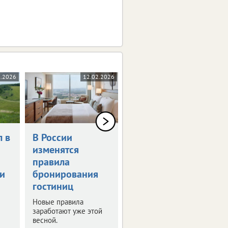
3.2026
12.02.2026
06.02.2026
 в
В России
Крупнейшие
изменятся
отели
правила
отказываются от
и
бронирования
работы с
гостиниц
«Яндекс
Путешествиями»
Новые правила
заработают уже этой
Гостиничные сети
весной.
отключили продажи