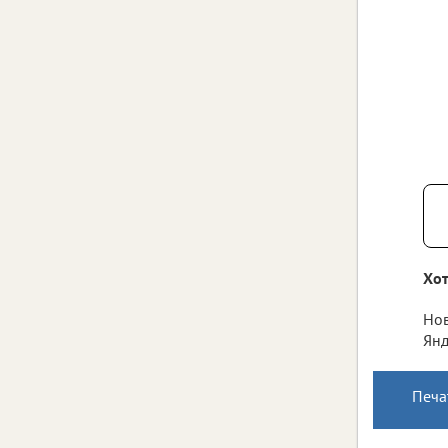
Хот
Нов
Янд
Печа