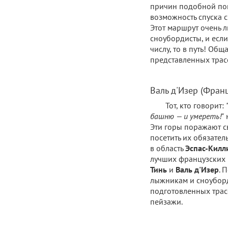
причин подобной по
возможность спуска 
Этот маршрут очень 
сноубордисты, и если
числу, то в путь! Об
представленных трас
Валь д'Изер (Фран
Тот, кто говорит:
башню — и умереть!"
н
Эти горы поражают с
посетить их обязател
в область
Эспас-Килл
лучших французских
Тинь
и
Валь д'Изер
. 
лыжникам и сноубор
подготовленных трас
пейзажи.