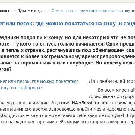
овости
Туризм и отдых
Снег или песок: где можно покататься на сноу- 
ег или песок: где можно покататься на сноу- и сэ
аздники подошли к концу, но для некоторых это не по
боте — у кого-то отпуск только начинается! Одни пред
о в теплых странах, растянувшись под обжигающим солн
лоняется к более экстремальному времяпрепровожден
тание на горных лыжах или сноуборде. Но почему нельз
угое?
Для любителей мо
Во всем мире най
горнолыжных курорто
влекут ваше внимание. Редакция
ИА vRossii.ru
подготовила дл
ианты зимнего времяпрепровождения. Эти места идеально по
убордистов — каждый может найти себе занятие по душе! В кр
сто насладиться горными пейзажами, от которых замирает сер