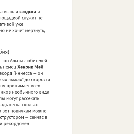
рта вышли
сэндски
и
площадкой служит не
нативой уже
о не хочет мерзнуть,
бия)
 это Альпы любителей
сь немец
Хенрик Мей
екорд Гиннесса — он
ных лыжах" до скорости
ыня принимает всех
ников необычного вида
ы могут рассекать
адь песка сколько
 а вот новичкам можно
нструктором — сейчас в
й рекордсмен