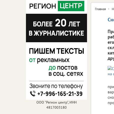
Главная
Н
Сн
Пр
ра
ег
ск
ка
др
при
вар
сно
ООО "Регион центр", ИНН
про
4817003180