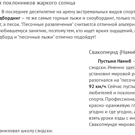
я поклонников жаркого солнца
В последнее десятилетие на арену экстремальных видов спо
ндбординг
— те же самые горные лыжи и сноубординг, только 
г, а песок. "Песочные развлечения" считаются отличной альтер
юбившемуся занятию, поэтому тем, кто ищет ярких ощущений, н
дборд и "песочные лыжи" отлично подойдут!
Свакопмунд (Нами
Пустыня Намиб
—
сэндски. Именно зде
установил мировой р
разогнался на "песоч
92 км/ч
. Сейчас пуст
любителей и поклон
спорта. Профессионал
красно-оранжевую гл
угодно и где угодно,
взять уроки езды с и
Свакопмунде мирово
анизовал школу сэндски.