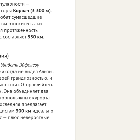
пулярности —
с горы
Корвач (3 300 м)
.
любят сумасшедшие
 вы относитесь к их
щая протяженность
с составляет
350 км
.
ция)
"Увидеть Эйфелеву
икогда не видел Альпы.
воей грандиозностью, и
ьно стоит. Отправляйтесь
и
. Она объединяет два
 горнолыжных курорта —
Последняя предлагает
дистам
300 км
идеально
с — плюс невероятные