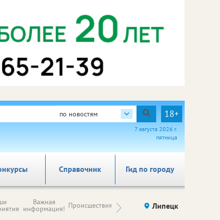
18+
по новостям
7 августа 2026 г.
пятница
онкурсы
Справочник
Гид по городу
Новости
ши
Важная
Происшествия
Здоровье
Липецк
компаний (на
риятия
информация!
правах
рекламы)