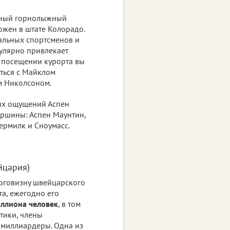
тный горнолыжный
жен в штате Колорадо.
льных спортсменов и
гулярно привлекает
 посещении курорта вы
уться с Майклом
м Николсоном.
ых ощущений Аспен
ершины: Аспен Маунтин,
ермилк и Сноумасс.
йцария)
оговизну швейцарского
а, ежегодно его
ллиона человек
, в том
тики, члены
 миллиардеры. Одна из