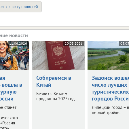
ся к списку новостей
ние новости
11.06.2026
20.05.2026
03.0
ая
Собираемся в
Задонск вошел
ь вошла в
Китай
число лучших
турную
туристических
Безвиз с Китаем
оссии
городов Росси
продлят на 2027 год.
н станет
Липецкий город – в
первой тройке.
тического
«Россия
того».