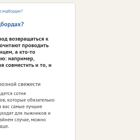
и сэндбордах?
ндбордах?
вод возвращаться к
почитают проводить
цем, а кто-то
ию: например,
я совместить и то, и
розной свежести
дется сотня
в, которые обязательно
я вас самые лучшие
дходят для лыжников и
айнем случае, можно
дце.