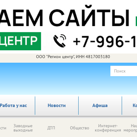
ООО "Регион центр", ИНН 4817003180
Работа у нас
Новости
Афиша
К
Заводные
Интернет-
На
сти
ДТП
Общество
выходные
конференция
мероп