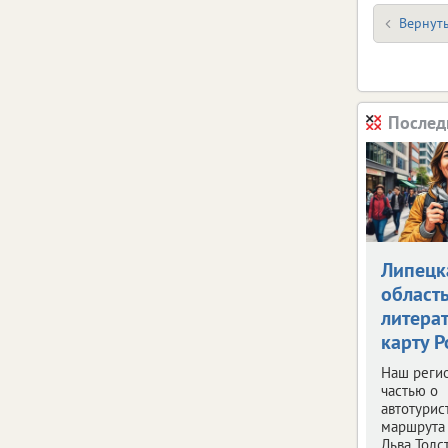
Вернуть
Послед
Липецк
област
литера
карту Р
Наш регио
частью о
автотурис
маршрута 
Льва Толс