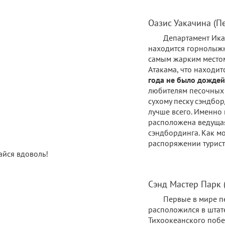
Оазис Уакачина (П
Департамент Ика
находится горнолыжн
самым жарким местом
Атакама, что находит
года не было дождей
любителям песочных 
сухому песку сэндбор
лучше всего. Именно 
расположена ведуща
сэндбординга. Как мо
распоряжении турист
айся вдоволь!
Сэнд Мастер Парк 
Первые в мире п
расположился в штат
Тихоокеанского побе