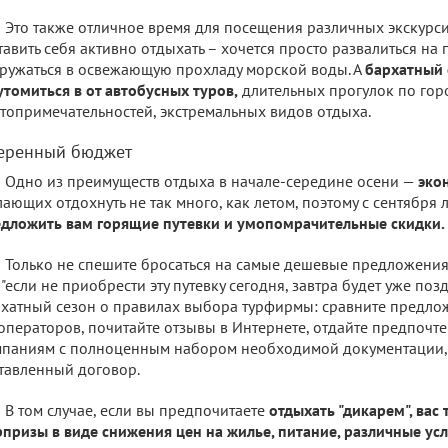
Это также отличное время для посещения различных экскурси
тавить себя активно отдыхать – хочется просто развалиться на
ружаться в освежающую прохладу морской воды. А
бархатный 
утомиться в от автобусных туров,
длительных прогулок по гор
топримечательностей, экстремальных видов отдыха.
еренный бюджет
Одно из преимуществ отдыха в начале-середине осени —
эко
ающих отдохнуть не так много, как летом, поэтому с сентября
дложить вам горящие путевки и умопомрачительные скидки.
Только не спешите бросаться на самые дешевые предложения 
 "если не приобрести эту путевку сегодня, завтра будет уже позд
хатный сезон о правилах выбора турфирмы: сравните предло
операторов, почитайте отзывы в Интернете, отдайте предпоч
паниям с полноценным набором необходимой документации, 
тавленный договор.
В том случае, если вы предпочитаете
отдыхать "дикарем", вас
призы в виде снижения цен на жилье, питание, различные усл