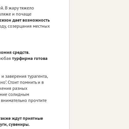
й. В жару тяжело
 пляже и почаще
сезон дает возможность
оду, созерцания местных
номия средств.
 любая
турфирма готова
и заверения турагента,
но". Стоит помнить и в
жения разных
тение солидным
внимательно прочтите
 также ждут приятные
уги, сувениры.