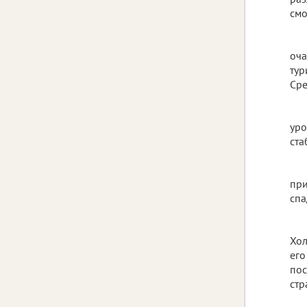
смо
оча
тур
Сре
уро
ста
при
спа
Хол
его
пос
стр