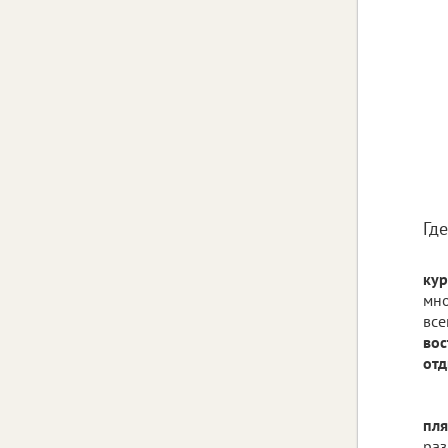
Гд
кур
мно
все
вос
отд
пля
раз