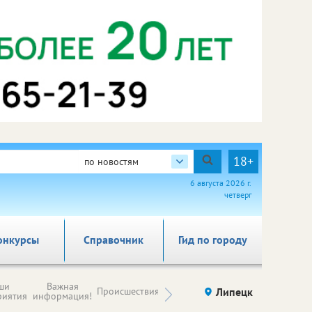
18+
по новостям
6 августа 2026 г.
четверг
онкурсы
Справочник
Гид по городу
Новости
ши
Важная
Происшествия
Здоровье
Липецк
компаний (на
риятия
информация!
правах
рекламы)