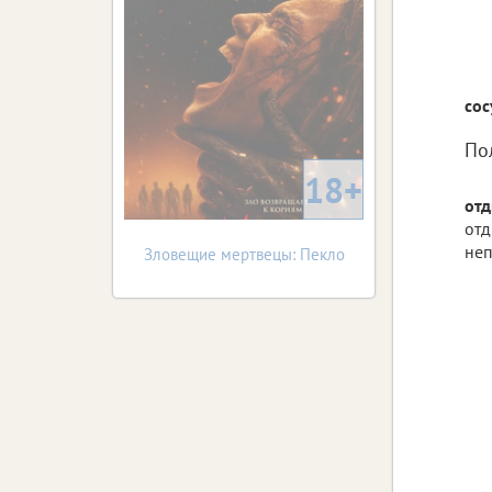
сос
По
18+
отд
отд
неп
Зловещие мертвецы: Пекло