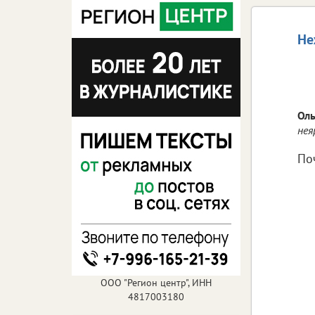
Не
Оль
нея
По
ООО "Регион центр", ИНН
4817003180