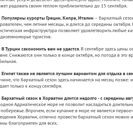
жет радовать своим теплом приблизительно до 15 сентября.
Популярны курорты Греции, Кипра, Италии
– бархатный сезо
рователен, чем летние месяцы, и длится до середины октября.
истическая инфраструктура позволяет удовлетворить любые к
диземноморье туристов.
В Турции сэкономить вам не удастся
. В сентябре здесь цены 
вне. Снижаются они только в конце октября, но погода в это в
бильная.
Египет также не является лучшим вариантом для отдыха в се
чине, что бархатный сезон здесь начинается на месяц позже:
дает только к концу сентября.
Бархатный сезон в Хорватии длится недолго - с середины авг
одное Адриатическое море не позволит насладиться длитель
 побережье. Впрочем, если купание в море не является перво
ещения Хорватии, отлично провести бархатный сезон можно и 
аны благоприятен для всех.