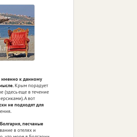
 именно к данному
смысле.
Крым порадует
 (здесь еще в течение
ерсиками). А вот
ски не подходят для
ения.
 Болгария, песчаные
ание в отелях и
о, что море в Болгарии