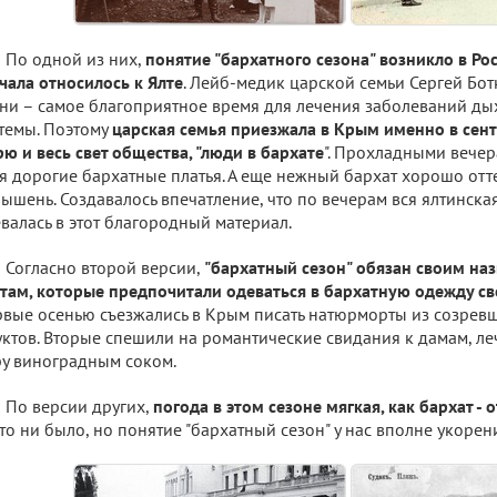
По одной из них,
понятие "бархатного сезона" возникло в Рос
чала относилось к Ялте
. Лейб-медик царской семьи Сергей Бот
ни – самое благоприятное время для лечения заболеваний ды
темы. Поэтому
царская семья приезжала в Крым именно в сентя
ю и весь свет общества, "люди в бархате
". Прохладными вече
я дорогие бархатные платья. А еще нежный бархат хорошо отт
ышень. Создавалось впечатление, что по вечерам вся ялтинск
валась в этот благородный материал.
Согласно второй версии,
"бархатный сезон" обязан своим на
там, которые предпочитали одеваться в бархатную одежду с
вые осенью съезжались в Крым писать натюрморты из созревш
ктов. Вторые спешили на романтические свидания к дамам, л
у виноградным соком.
По версии других,
погода в этом сезоне мягкая, как бархат - 
то ни было, но понятие "бархатный сезон" у нас вполне укорен