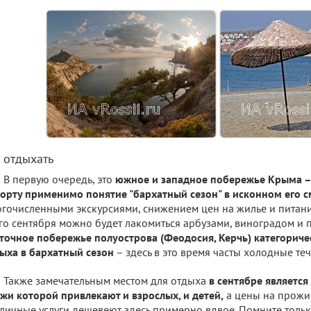
е отдыхать
В первую очередь, это
южное и западное побережье Крыма –
орту применимо понятие "бархатный сезон" в исконном его 
гочисленными экскурсиями, снижением цен на жилье и питание
го сентября можно будет лакомиться арбузами, виноградом и п
точное побережье полуострова (Феодосия, Керчь) категориче
ыха в бархатный сезон
– здесь в это время часты холодные теч
Также замечательным местом для отдыха
в сентябре является
жи которой привлекают и взрослых, и детей,
а цены на прожив
личные услуги дешевеют здесь примерно вдвое. Помните тольк