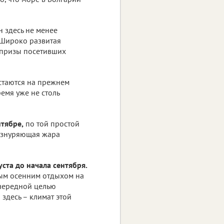
н здесь не менее
 Широко развитая
апризы посетивших
остаются на прежнем
ремя уже не столь
нтябре,
по той простой
 изнуряющая жара
уста до начала сентября.
ным осенним отдыхом на
очередной целью
здесь – климат этой