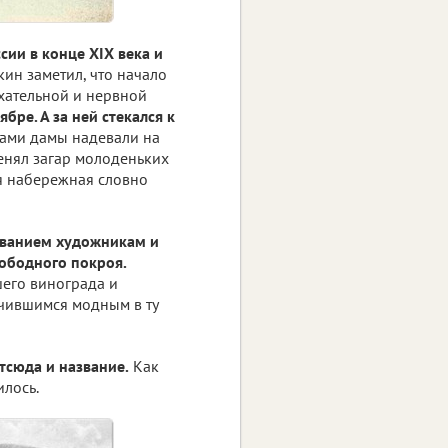
сии в конце XIX века и
кин заметил, что начало
хательной и нервной
бре. А за ней стекался к
рами дамы надевали на
енял загар молоденьких
ая набережная словно
званием художникам и
вободного покроя.
его винограда и
ечившимся модным в ту
отсюда и название.
Как
илось.