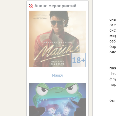
Анонс мероприятий
сна
осе
сис
мор
себ
бар
оде
18+
поэ
Пер
Майкл
фру
пор
бы 