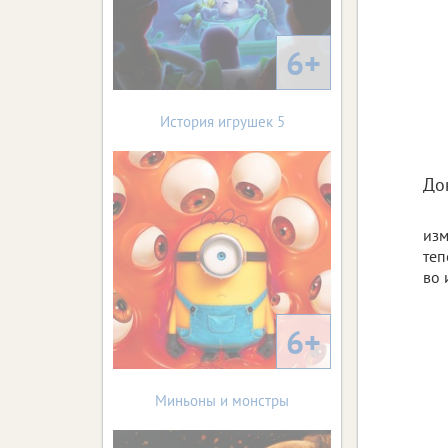
6+
История игрушек 5
До
изм
теп
во 
6+
Миньоны и монстры