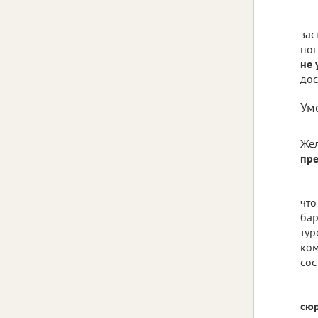
зас
пог
не 
дос
Ум
Жел
пре
что
бар
тур
ком
сос
сюр