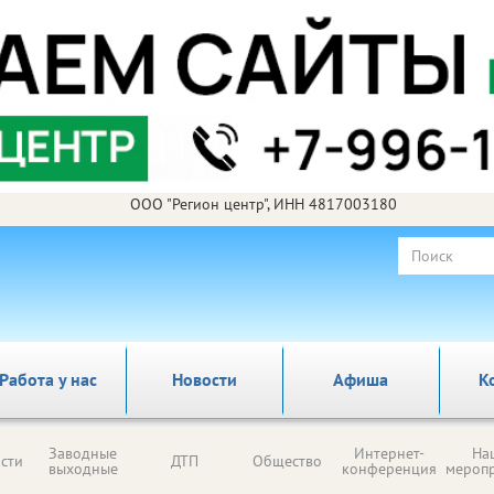
ООО "Регион центр", ИНН 4817003180
Работа у нас
Новости
Афиша
К
Заводные
Интернет-
На
сти
ДТП
Общество
выходные
конференция
мероп