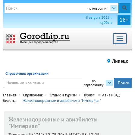
по новостям
8 августа 2026 г.
18+
суббота
Toggle
navigat
Липецк
Справочник организаций
по
справочнику
Главная
Справочник
Отдых и туризм
Туризм
Авиа и ЖД
билеты
Железнодорожные и авиабилеты "Империал"
Железнодорожные и авиабилеты
"Империал"
Телефон.:
8 (4742) 39-78-29; 8 (4742) 55-80-28