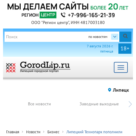
ООО "Регион центр", ИНН 4817003180
по новостям
7 августа 2026 г.
18+
пятница
Toggle
navigat
Липецк
Все новости
Заводные выходные
Главная
Новости
Бизнес
Липецкий Технопарк пополнили