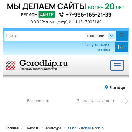
ООО "Регион центр", ИНН 4817003180
по новостям
7 августа 2026 г.
18+
пятница
Toggle
navigat
Липецк
Все новости
Заводные выходные
Главная
Новости
Культура
Липецк попал в топ-6