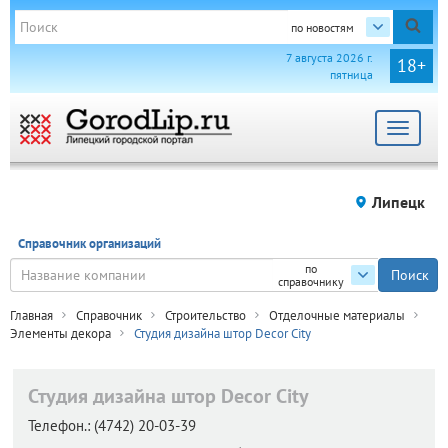
по новостям
7 августа 2026 г.
18+
пятница
Toggle
navigat
Липецк
Справочник организаций
по
справочнику
Главная
Справочник
Строительство
Отделочные материалы
Элементы декора
Студия дизайна штор Decor City
Студия дизайна штор Decor City
Телефон.:
(4742) 20-03-39