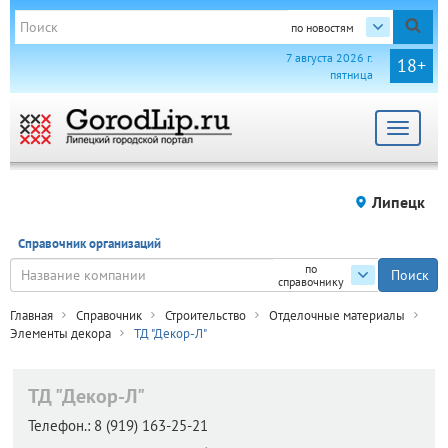
по новостям
7 августа 2026 г.
18+
пятница
Toggle
navigat
Липецк
Справочник организаций
по
справочнику
Главная
Справочник
Строительство
Отделочные материалы
Элементы декора
ТД "Декор-Л"
ТД "Декор-Л"
Телефон.:
8 (919) 163-25-21