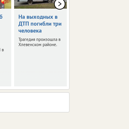
б
На выходных в
Дорожная
ДТП погибли три
трагедия в
человека
Хлевенском
округе
Трагедия произошла в
Хлевенском районе.
Столкнулись три
 в
автомобиля.
Возбуждено
уголовное дело.