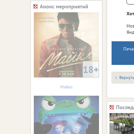
Анонс мероприятий
Хот
Нов
Янд
Печа
18+
Вернуть
Майкл
Послед