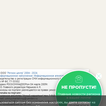
 ООО
"Регион центр" 2004 - 2026
нформационное наполнение: Информационное агентство vRossii.ru
видетельство о регистрации СМИ информационного агентства vRossii.ru
А № ФС 77‑35502
ыдано РОСКОМНАДЗОРом 04 марта 2009г.
НЕ ПРОПУСТИ!
 О. Главного редактора Нарыков А. Н.
аннеры на портале размещаются на правах рекламы.
еклама на портале:
Главные новости региона
екламное агентство "Умный маркетинг" тел. 7-910-267-70-40,
в вашей почте!
mail: umnyy.marketing@yandex.ru
тдельные публикации могут содержать информацию, не предназначенную
зоваться сайтом без изменения настроек, вы даете согласие на
ля пользователей до 18 лет.
ПОДПИСАТЬСЯ