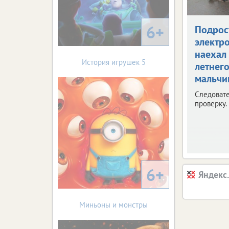
6+
Подрос
электр
наехал 
История игрушек 5
летнег
мальчи
Следоват
проверку.
6+
Яндекс
Миньоны и монстры