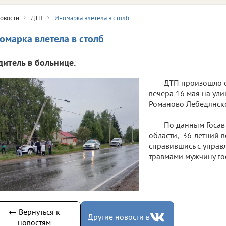
овости
ДТП
Иномарка влетела в столб
омарка влетела в столб
дитель в больнице.
ДТП произошло о
вечера 16 мая на ули
Романово Лебедянско
По данным Госа
области, 36-летний 
справившись с управл
травмами мужчину го
← Вернуться к
Другие новости в
новостям