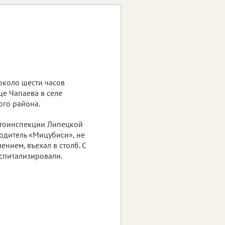
коло шести часов
це Чапаева в селе
го района.
втоинспекции Липецкой
водитель «Мицубиси», не
ением, въехал в столб. С
спитализировали.