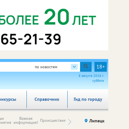
18+
по новостям
8 августа 2026 г.
суббота
онкурсы
Справочник
Гид по городу
Новости
ши
Важная
Происшествия
Здоровье
Липецк
компаний (на
риятия
информация!
правах
рекламы)