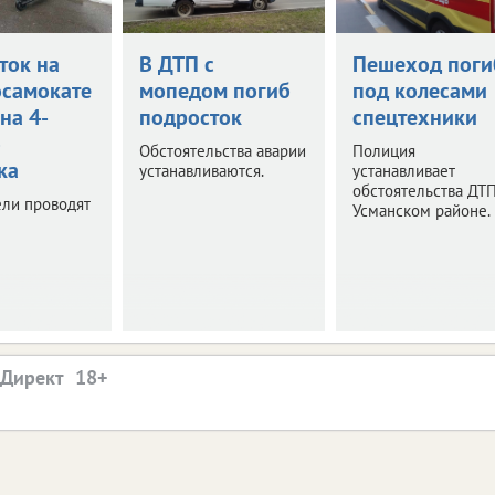
ток на
В ДТП с
Пешеход поги
осамокате
мопедом погиб
под колесами
на 4-
подросток
спецтехники
о
Обстоятельства аварии
Полиция
ка
устанавливаются.
устанавливает
обстоятельства ДТП
ели проводят
Усманском районе.
.Директ