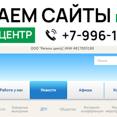
ООО "Регион центр", ИНН 4817003180
Работа у нас
Новости
Афиша
К
Заводные
Интернет-
На
сти
ДТП
Общество
выходные
конференция
мероп