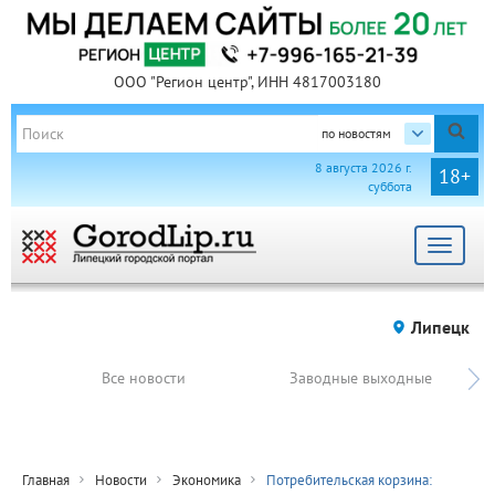
ООО "Регион центр", ИНН 4817003180
по новостям
8 августа 2026 г.
18+
суббота
Toggle
navigat
Липецк
Все новости
Заводные выходные
Главная
Новости
Экономика
Потребительская корзина: