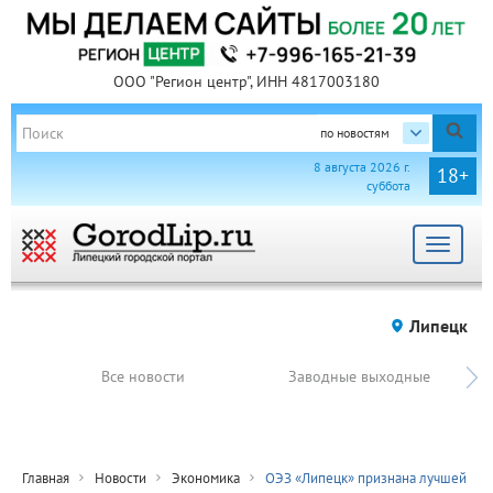
ООО "Регион центр", ИНН 4817003180
по новостям
8 августа 2026 г.
18+
суббота
Toggle
navigat
Липецк
Все новости
Заводные выходные
Главная
Новости
Экономика
ОЭЗ «Липецк» признана лучшей