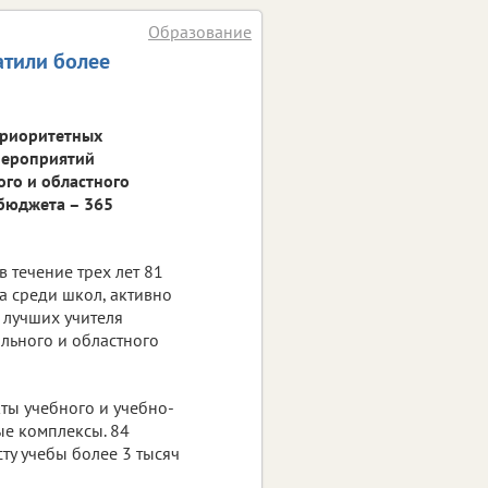
Образование
атили более
приоритетных
 мероприятий
ого и областного
 бюджета – 365
 течение трех лет 81
а среди школ, активно
лучших учителя
льного и областного
ты учебного и учебно-
е комплексы. 84
сту учебы более 3 тысяч