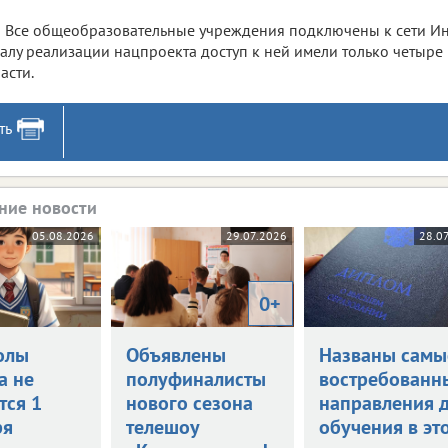
Все общеобразовательные учреждения подключены к сети Инте
алу реализации нацпроекта доступ к ней имели только четыре
асти.
ть
ние новости
05.08.2026
29.07.2026
28.0
0+
олы
Объявлены
Названы самы
а не
полуфиналисты
востребованн
тся 1
нового сезона
направления 
ря
телешоу
обучения в эт