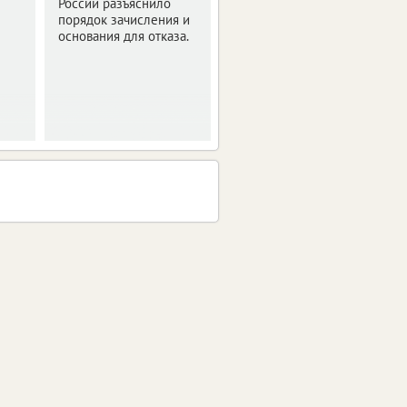
России разъяснило
Рекомендации с
порядок зачисления и
датами
основания для отказа.
Минпросвещения РФ
направило в регионы.