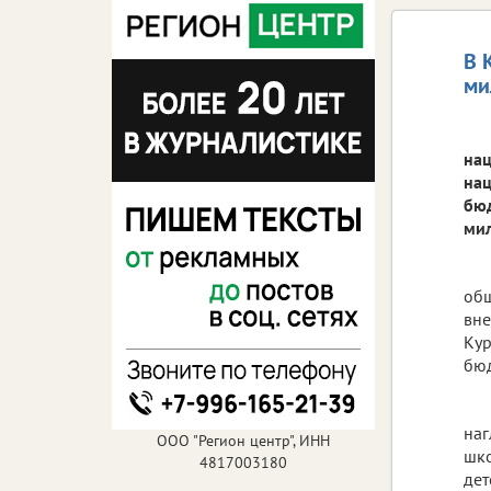
В 
ми
нац
нац
бюд
мил
общ
вне
Кур
бюд
наг
ООО "Регион центр", ИНН
шко
4817003180
дет