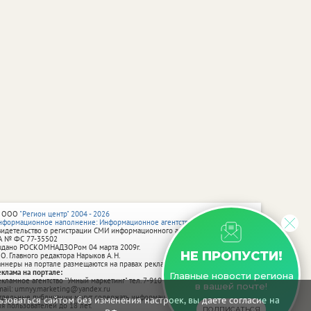
 ООО
"Регион центр" 2004 - 2026
нформационное наполнение: Информационное агентство vRossii.ru
видетельство о регистрации СМИ информационного агентства vRossii.ru
А № ФС 77‑35502
ыдано РОСКОМНАДЗОРом 04 марта 2009г.
НЕ ПРОПУСТИ!
 О. Главного редактора Нарыков А. Н.
аннеры на портале размещаются на правах рекламы.
еклама на портале:
Главные новости региона
екламное агентство "Умный маркетинг" тел. 7-910-267-70-40,
в вашей почте!
mail: umnyy.marketing@yandex.ru
тдельные публикации могут содержать информацию, не предназначенную
зоваться сайтом без изменения настроек, вы даете согласие на
ля пользователей до 18 лет.
ПОДПИСАТЬСЯ