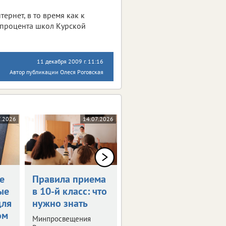
рнет, в то время как к
 процента школ Курской
11 декабря 2009 г. 11:16
Автор публикации Олеся Роговская
7.2026
14.07.2026
09.07.2026
е
Правила приема
Определен
ые
в 10-й класс: что
график каникул
для
нужно знать
в 2026/27
ом
учебном году
Минпросвещения