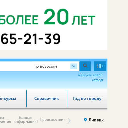
18+
по новостям
6 августа 2026 г.
четверг
онкурсы
Справочник
Гид по городу
Новости
ши
Важная
Происшествия
Здоровье
Липецк
компаний (на
риятия
информация!
правах
рекламы)