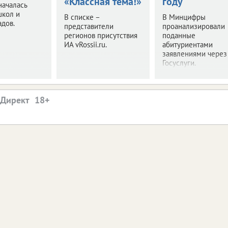
«Классная тема!»
году
началась
школ и
В списке –
В Минцифры
адов.
представители
проанализировали
регионов присутствия
поданные
ИА vRossii.ru.
абитуриентами
заявлениями через
Госуслуги.
.Директ