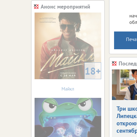
Анонс мероприятий
нач
обл
Печа
Послед
18+
Майкл
Три шк
Липецк
открою
сентяб