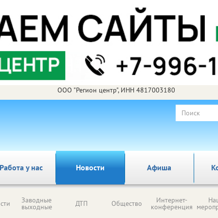
ООО "Регион центр", ИНН 4817003180
Работа у нас
Новости
Афиша
К
Заводные
Интернет-
На
сти
ДТП
Общество
выходные
конференция
мероп