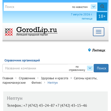
по новостям
7 августа 2026 г.
18+
пятница
Toggle
navigat
Липецк
Справочник организаций
по
справочнику
Главная
Справочник
Здоровье и красота
Салоны красоты,
парикмахерские
Фитнес
Нептун
Нептун
Телефон.:
+7 (4742) 43‒24‒87 +7 (4742) 43‒15‒46