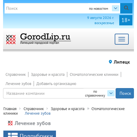
по новостям
9 августа 2026 г.
18+
воскресенье
Toggle
navigat
Липецк
Справочник
Здоровье и красота
Стоматологические клиники
Лечение зубов
Добавить организацию
по
справочнику
Главная
Справочник
Здоровье и красота
Стоматологические
клиники
Лечение зубов
Лечение зубов
Подрубрики