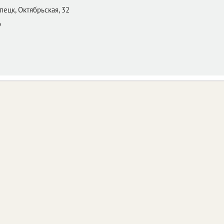
пецк,
Октябрьская, 32
о