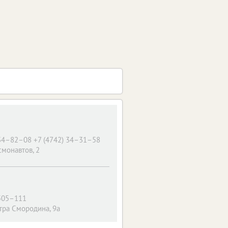
 34–82–08 +7 (4742) 34–31–58
смонавтов, 2
 505–111
тра Смородина, 9а