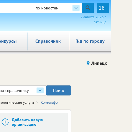
18+
по новостям
7 августа 2026 г.
пятница
онкурсы
Справочник
Гид по городу
Липецк
по справочнику
тологические услуги
Комильфо
Добавить новую
организацию