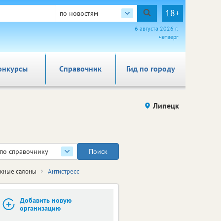
18+
по новостям
6 августа 2026 г.
четверг
онкурсы
Справочник
Гид по городу
Липецк
по справочнику
жные салоны
Антистресс
Добавить новую
организацию