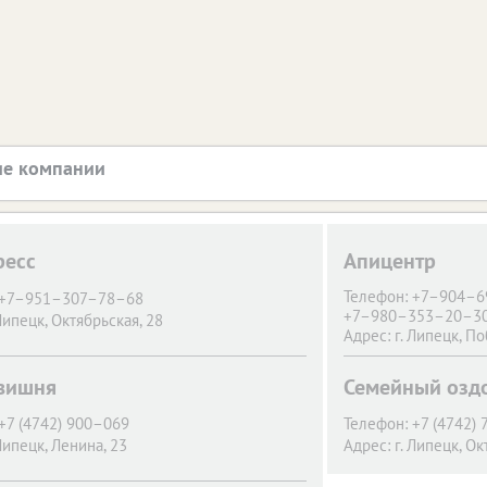
е компании
ресс
Апицентр
Телефон:
+7–904–6
+7–951–307–78–68
+7–980–353–20–3
 Липецк,
Октябрьская, 28
Адрес:
г. Липецк,
По
вишня
Семейный озд
+7 (4742) 900–069
Телефон:
+7 (4742)
 Липецк,
Ленина, 23
Адрес:
г. Липецк,
Ок