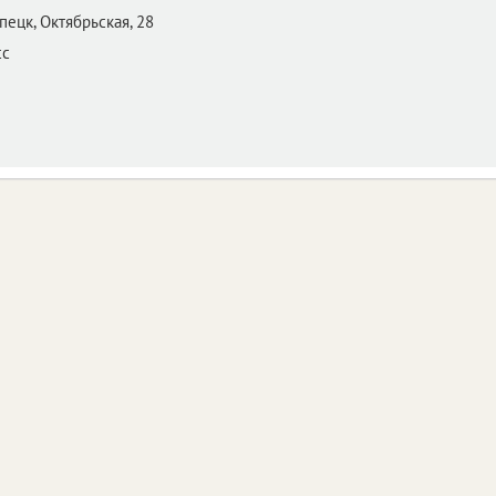
пецк,
Октябрьская, 28
сс