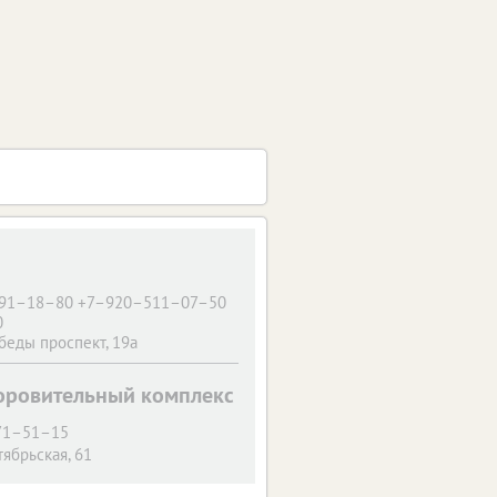
91–18–80 +7–920–511–07–50
0
беды проспект, 19а
оровительный комплекс
 71–51–15
тябрьская, 61