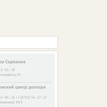
ра Сорокина
 33–01–78
смонавтов, 43
еский центр доктора
 34–86–16 +7 (4742) 34–27–22
решковой, 34/3