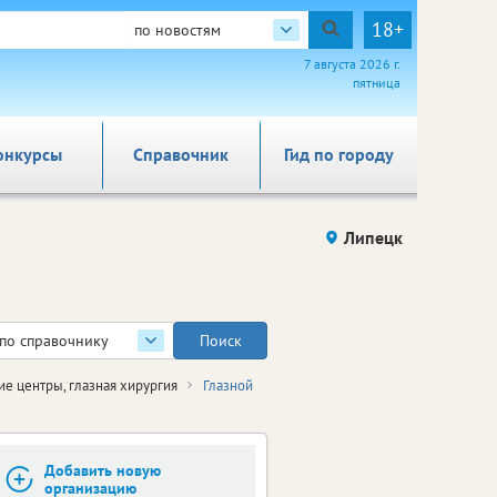
18+
по новостям
7 августа 2026 г.
пятница
онкурсы
Справочник
Гид по городу
Липецк
по справочнику
е центры, глазная хирургия
Глазной
Добавить новую
организацию