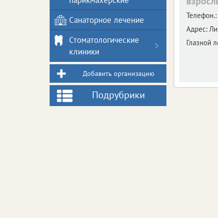
парикмахерские
взросл
Телефон.:
Санаторное лечение
Адрес:
Ли
Стоматологические
Глазной л
клиники
Добавить организацию
Подрубрики