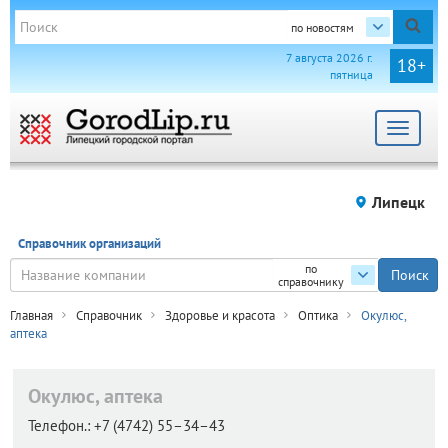
по новостям
7 августа 2026 г.
18+
пятница
Toggle
navigat
Липецк
Справочник организаций
по
справочнику
Главная
Справочник
Здоровье и красота
Оптика
Окулюс,
аптека
Окулюс, аптека
Телефон.:
+7 (4742) 55–34–43