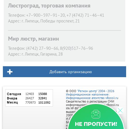
Люстроград, торговая компания
Телефон:
+7–900–597–91–20, +7 (4742) 71–46–41
Адрес:
г. Липецк,
Победы проспект, 21
Мир люстр, магазин
Телефон:
(4742) 27–90–66, 8(920)517–76–96
Адрес:
г. Липецк,
Гагарина, 28
Добавить организацию
© ООО
"Регион центр" 2004 - 2026
Информационное наполнение:
Информационное агентство vRossii.ru
Свидетельство о регистрации СМИ
информационного агентства vRossii.ru
ИА № ФС 77‑35502
выдано РОСКОМНАДЗОРом 04 марта
2009г.
И. О. Главного редактора Нарыков А. Н.
Баннеры на портале размещаются на
НЕ ПРОПУСТИ!
правах рекламы.