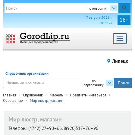
по новостям
7 августа 2026 г.
18+
пятница
Toggle
navigat
Липецк
Справочник организаций
по
справочнику
Главная
Справочник
Мебель
Предметы интерьера
Освещение
Мир люстр, магазин
Мир люстр, магазин
Телефон.:
(4742) 27–90–66, 8(920)517–76–96