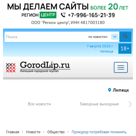
ООО "Регион центр", ИНН 4817003180
по новостям
7 августа 2026 г.
18+
пятница
Toggle
navigat
Липецк
Все новости
Заводные выходные
Главная
Новости
Общество
Прокурор потребовал починить