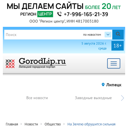
ООО "Регион центр", ИНН 4817003180
по новостям
5 августа 2026 г.
18+
среда
Toggle
navigat
Липецк
Все новости
Заводные выходные
Главная
Новости
Общество
На Землю обрушится сильная