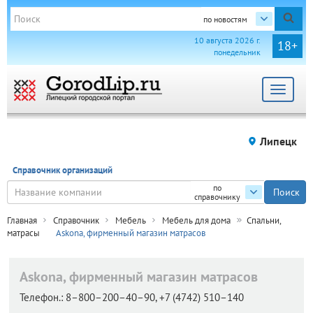
по новостям
10 августа 2026 г.
18+
понедельник
Toggle
navigat
Липецк
Справочник организаций
по
справочнику
Главная
Справочник
Мебель
Мебель для дома
Спальни,
матрасы
Askona, фирменный магазин матрасов
Askona, фирменный магазин матрасов
Телефон.:
8–800–200–40–90, +7 (4742) 510–140