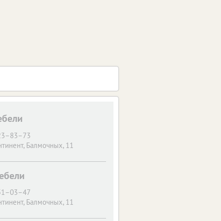
ебели
 23–83–73
нтинент, Балмочных, 11
мебели
 51–03–47
нтинент, Балмочных, 11