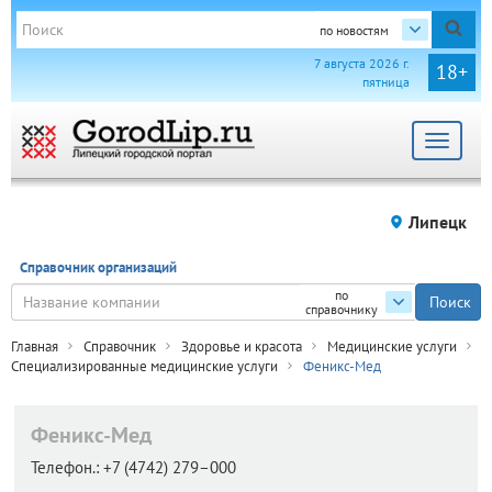
по новостям
7 августа 2026 г.
18+
пятница
Toggle
navigat
Липецк
Справочник организаций
по
справочнику
Главная
Справочник
Здоровье и красота
Медицинские услуги
Специализированные медицинские услуги
Феникс-Мед
Феникс-Мед
Телефон.:
+7 (4742) 279–000