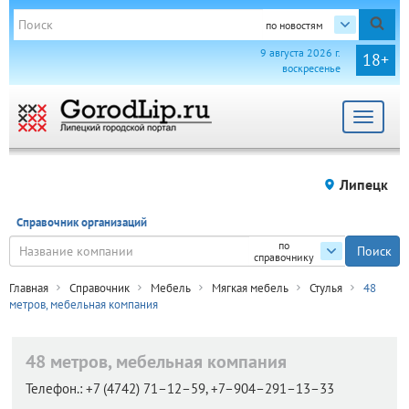
по новостям
9 августа 2026 г.
18+
воскресенье
Toggle
navigat
Липецк
Справочник организаций
по
справочнику
Главная
Справочник
Мебель
Мягкая мебель
Стулья
48
метров, мебельная компания
48 метров, мебельная компания
Телефон.:
+7 (4742) 71–12–59, +7–904–291–13–33