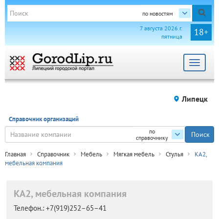
по новостям
7 августа 2026 г.
18+
пятница
Toggle
navigat
Липецк
Справочник организаций
по
справочнику
Главная
Справочник
Мебель
Мягкая мебель
Стулья
КА2,
мебельная компания
КА2, мебельная компания
Телефон.:
+7(919)252–65–41