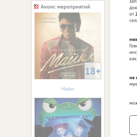
зап
Анонс мероприятий
док
от
сел
меж
Гов
инс
как
18+
не 
мун
Майкл
мож