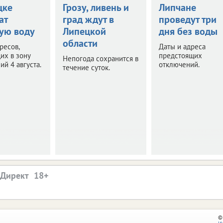
цке
Грозу, ливень и
Липчане
ат
град ждут в
проведут три
ую воду
Липецкой
дня без воды
области
ресов,
Даты и адреса
их в зону
предстоящих
Непогода сохранится в
ий 4 августа.
отключений.
течение суток.
.Директ
©