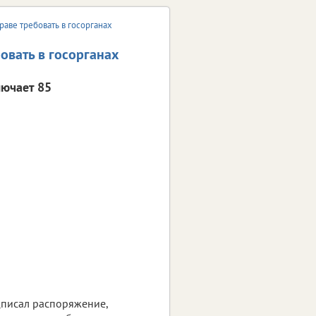
раве требовать в госорганах
овать в госорганах
лючает 85
дписал распоряжение,