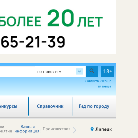
18+
по новостям
7 августа 2026 г.
пятница
онкурсы
Справочник
Гид по городу
Новости
ши
Важная
Происшествия
Здоровье
Липецк
компаний (на
риятия
информация!
правах
рекламы)