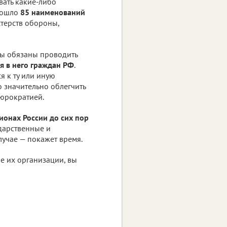
вать какие-либо
 вошло
85 наименований
стерств обороны,
ы обязаны проводить
 в него граждан РФ
.
я к ту или иную
о значительно облегчить
бюрократией.
ионах России до сих пор
дарственные и
лучае — покажет время.
е их организации, вы