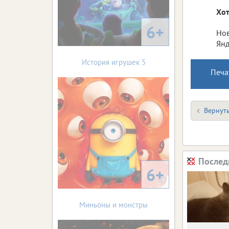
Хот
6+
Нов
Янд
История игрушек 5
Печа
Вернуть
Послед
6+
Миньоны и монстры