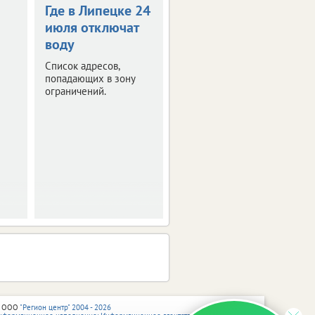
Где в Липецке 24
Горячую воду
июля отключат
липчанам вернут
воду
позже
Список адресов,
Это касается
попадающих в зону
потребителей в зоне
ограничений.
обслуживания
котельной
«Привокзальная».
 ООО
"Регион центр" 2004 - 2026