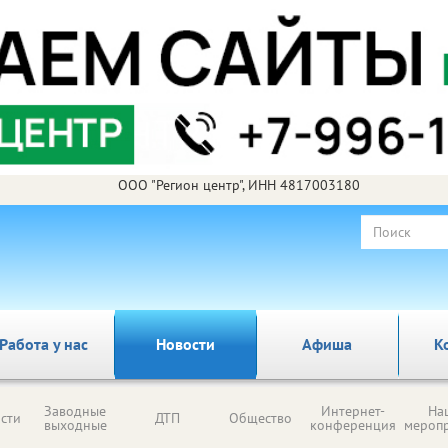
ООО "Регион центр", ИНН 4817003180
Работа у нас
Новости
Афиша
К
Заводные
Интернет-
На
сти
ДТП
Общество
выходные
конференция
мероп