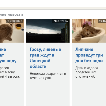
ние новости
03.08.2026
28.07.2026
24.0
цке
Грозу, ливень и
Липчане
ат
град ждут в
проведут три
ую воду
Липецкой
дня без воды
области
ресов,
Даты и адреса
их в зону
предстоящих
Непогода сохранится в
ий 4 августа.
отключений.
течение суток.