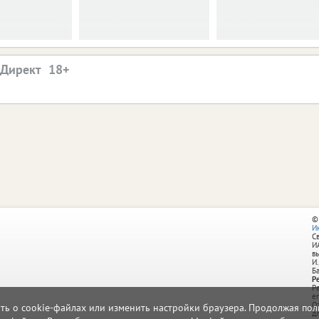
.Директ
©
И
С
И
в
И.
Б
Р
Р
e
О
ать о cookie-файлах или изменить настройки браузера. Продолжая поль
д