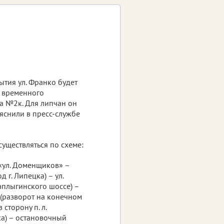
ытия ул. Франко будет
 временного
а №2к. Для липчан он
яснили в пресс-службе
уществляться по схеме:
«ул. Доменщиков» –
 г. Липецка) – ул.
аплыгинского шоссе) –
(разворот на конечном
сторону п. л.
ка) – остановочный