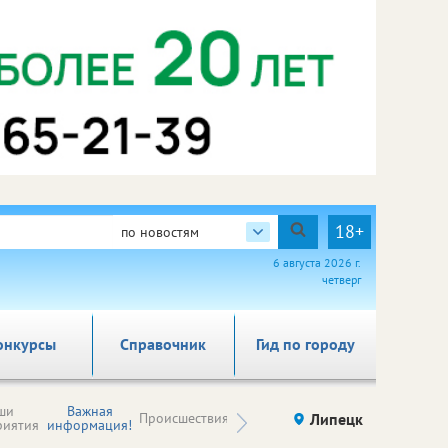
18+
по новостям
6 августа 2026 г.
четверг
онкурсы
Справочник
Гид по городу
Новости
ши
Важная
Происшествия
Здоровье
Липецк
компаний (на
риятия
информация!
правах
рекламы)