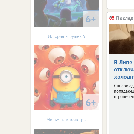
6+
Послед
История игрушек 5
В Липе
отключ
холодн
Список ад
попадающ
ограничен
6+
Миньоны и монстры