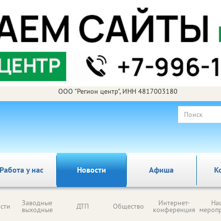
ООО "Регион центр", ИНН 4817003180
Работа у нас
Новости
Афиша
К
Заводные
Интернет-
На
сти
ДТП
Общество
выходные
конференция
мероп