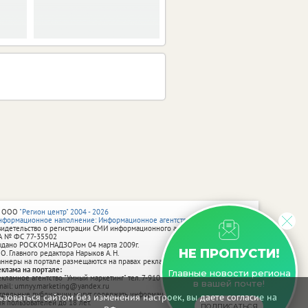
 ООО
"Регион центр" 2004 - 2026
нформационное наполнение: Информационное агентство vRossii.ru
видетельство о регистрации СМИ информационного агентства vRossii.ru
А № ФС 77‑35502
ыдано РОСКОМНАДЗОРом 04 марта 2009г.
НЕ ПРОПУСТИ!
 О. Главного редактора Нарыков А. Н.
аннеры на портале размещаются на правах рекламы.
еклама на портале:
Главные новости региона
екламное агентство "Умный маркетинг" тел. 7-910-267-70-40,
в вашей почте!
mail: umnyy.marketing@yandex.ru
тдельные публикации могут содержать информацию, не предназначенную
зоваться сайтом без изменения настроек, вы даете согласие на
ля пользователей до 18 лет.
ПОДПИСАТЬСЯ