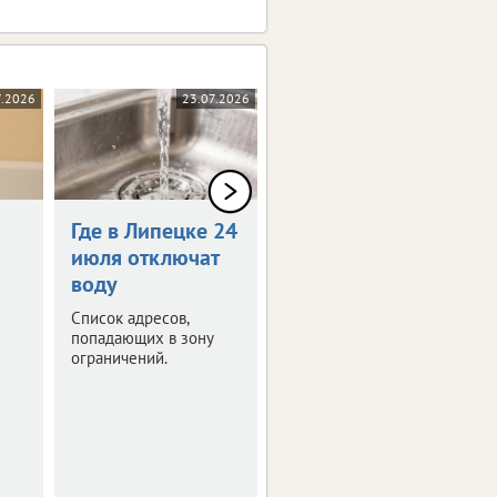
7.2026
23.07.2026
22.07.2026
Где в Липецке 24
Горячую воду
июля отключат
липчанам вернут
воду
позже
Список адресов,
Это касается
попадающих в зону
потребителей в зоне
ограничений.
обслуживания
котельной
«Привокзальная».