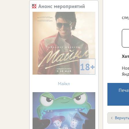
Анонс мероприятий
сле
Хот
18+
Нов
Янд
Майкл
Печа
Вернуть